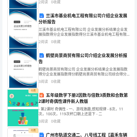
2
阅读
0
收藏
业规模、企业创新、企业风险、企业活力四个维度对企
的
业发
兰溪市基业机电工程有限公司介绍企业发展
荣
分析报告
幸，
兰溪市基业机电工程有限公司 企业发展分析结果企业发
展指数得分企业发展指数得分兰溪市基业机电工程有限
公司综合得分说明：企业发展指数根据企业规模、企业
在
2
阅读
0
收藏
创新、企业风险、企业活力四个维度对企业发展情况进
行评
这
鹤壁尚景商贸有限公司介绍企业发展分析报
告
里
鹤壁尚景商贸有限公司 企业发展分析结果企业发展指数
和
得分企业发展指数得分鹤壁尚景商贸有限公司综合得分
说明：企业发展指数根据企业规模、企业创新、企业风
3
阅读
0
收藏
大
险、企业活力四个维度对企业发展情况进行评价。该企
业的
付费
家
五年级数学下册2因数与倍数3质数和合数第
2课时奇偶性课件新人教版
讨
- 第2课时 奇偶性 - 一、游戏激趣,感知规律 - 8次，11
次，100次，119次杯口朝上还是下 - 二
论
3
阅读
0
收藏
保
付费
广州市轨道交通二、八号线工程【嘉禾车辆