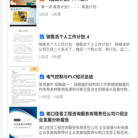
大
- 第一讲 差旅计划1 - - - - - 差旅计划 -
3
阅读
0
收藏
家
好！
销售员个人工作计划_4
我
销售员个人工作计划 销售员个人工作计划1 转眼来到
公司已经二十多天了，踏足一个新公司，新行业，这二
是
十多天首先我尽快的熟悉了公司的各项管理制度并严格
1
阅读
0
收藏
遵守，其次努力学习了关于会展的一些专业知识，其中
__
付费
班
电气控制与PLC知识总结
的
常用器件 接触器一 ：接触器的结构和工作原理接触器的
作用用来频繁地接通和分断交直流主回路或大容量控制
__，
电路。主要控制对象是电动机能远距离控制，具有欠
10
阅读
0
收藏
（零）压保护。接触器的结构：（1）电磁系统——电磁
今
周口佳音工程咨询服务有限责任公司介绍企
此！
天
业发展分析报告
非
周口佳音工程咨询服务有限责任公司 企业发展分析结果
企业发展指数得分企业发展指数得分周口佳音工程咨询
常
服务有限责任公司综合得分说明：企业发展指数根据企