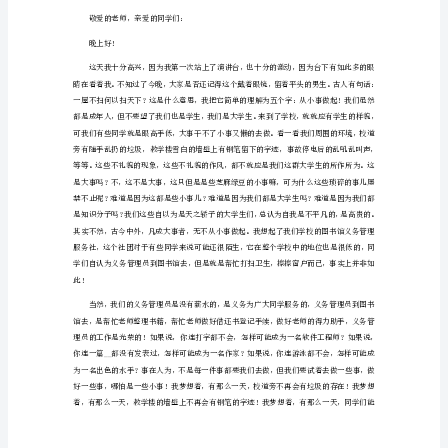
讲
稿
活在一个好的环境
2024
年
保
护
环
境
中
学
生
演
讲