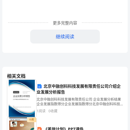
稿
1
更多完整内容
尊
敬
继续阅读
的
老
师，
亲
相关文档
2024年保护环境中学生演讲稿2
爱
北京中融创科科技发展有限责任公司介绍企
业发展分析报告
的
敬爱的老师，亲爱的同学们：
北京中融创科科技发展有限责任公司 企业发展分析结果
企业发展指数得分企业发展指数得分北京中融创科科技
同
发展有限责任公司综合得分说明：企业发展指数根据企
晚上好！
1
阅读
0
收藏
业规模、企业创新、企业风险、企业活力四个维度对企
学
业发
付费
们：
《差旅计划》PPT课件