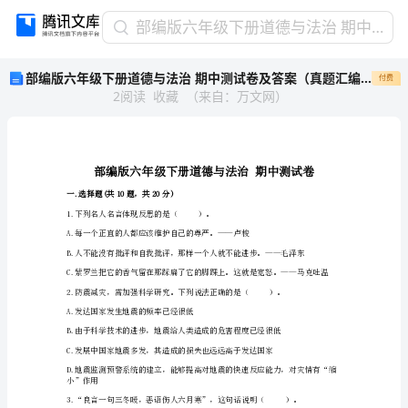
部
部编版六年级下册道德与法治 期中测试卷及答案（真题汇编）
编
部编版六年级下册道德与法治 期中测试卷及答案（真题汇编）
付费
版
2
阅读
收藏
（
来自
：
万文网
）
六
年
级
下
册
道
一.选择题(共10题，共20分)
德
1.下列名人名言体现反思的是（）。