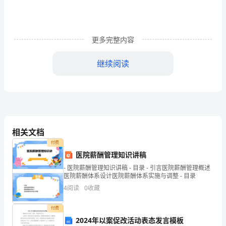
下
册
更多完整内容
道
继续阅读
德
B.突变
与
C.变暖
法
6.减少秸秆焚烧，是为了减少（）。
治
相关文档
期
A.空气污染
付费
医院薪酬管理知识讲稿
中
B.噪音污染
- 医院薪酬管理知识讲稿 - 目录 - 引言医院薪酬管理概述
测
医院薪酬体系设计医院薪酬体系实施与调整 - 目录
C.浪费粮食
4
阅读
0
收藏
试
7.下列不属于环境问题的是（）。
卷
付费
A.燃煤电厂正在排放废气
2024年以案促改活动表态发言模板