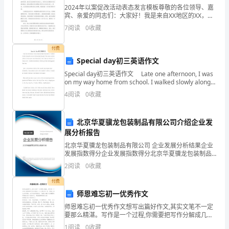
一.
2024年以案促改活动表态发言模板尊敬的各位领导、嘉
B.沙漠在悄然扩大
宾、亲爱的同志们：大家好！我是来自XX地区的XX，非
选
常荣幸能够在这个重要的场合发表自己的观点和建议。
7
阅读
0
收藏
C.电动汽车的普及
首先，我想借此机会感谢组织者给予我们这个平台，让
择
付费
8.下列做法不可取的是（）。
题
Special day初三英语作文
(共
A.雷电交加时，在大树下避雨
Special day初三英语作文 Late one afternoon, I was
on my way home from school. I walked slowly along
10
the
B.在地势较高的地方躲避洪水
4
阅读
0
收藏
题，
C.在狭小空间躲避地震
北京华夏骥龙包装制品有限公司介绍企业发
共
D.在室内躲避暴风雪
展分析报告
20
北京华夏骥龙包装制品有限公司 企业发展分析结果企业
发展指数得分企业发展指数得分北京华夏骥龙包装制品
分)1.
有限公司综合得分说明：企业发展指数根据企业规模、
问路，以下小雨的做
2
阅读
0
收藏
企业创新、企业风险、企业活力四个维度对企业发展情
下
况进
A.假装没看见，直接走开
付费
师恩难忘初一优秀作文
列
B.告诉他一个错的方向
师恩难忘初一优秀作文想写出篇好作文,其实文笔不一定
名
要那么精湛。写作是一个过程,你需要把写作分解成几个
C.不告知家人，带着他去陌生的地方
小步骤,而不是一股脑儿地从头写到尾。分步写会更容易
1
阅读
0
收藏