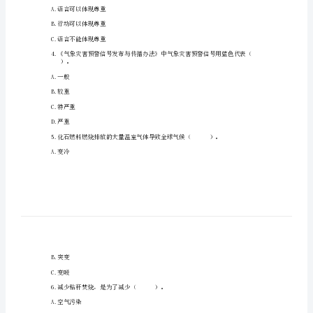
与
法
治
期
A.发达国家发生地震的频率已经很低
中
测
试
小”作用
卷
及
A.语言可以体现尊重
B.行动可以体现尊重