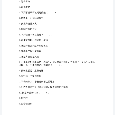
答
C.语言不能体现尊重
案
（真
）。
A.一般
题
B.较重
汇
C.特严重
编）
D.严重
部
编
A.变冷
版
六
年
级