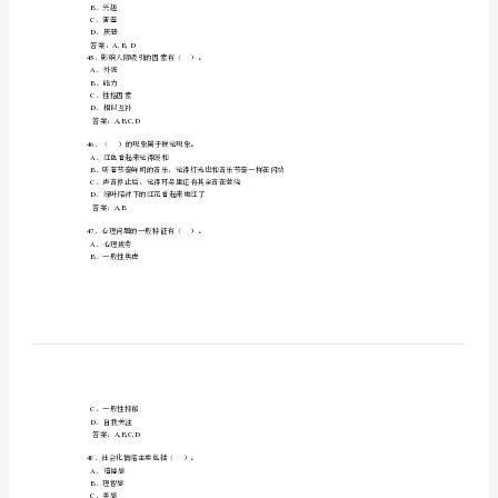
D
、认知过程
扦
答案：
A,B,D
42
、人际关系的作用主要有（）。
诸
A
、影响团体凝聚力
橱
B
、影响个体活动效率
C
、影响人的个性形成与发展
陆
D
、影响个体身心健康
答案：
A,B,C,D
科
牛
43
、心理健康的评判标准主要有（）
A
、统计标准
幼
B
、临床症状的标准
C
、内心体验的标准
涝
D
、解决问题能力的标准
撼
答案：
A,B,C,D
部
44
A
、惊奇
瑚
B
、兴趣
C
、害羞
未
D
、厌恶