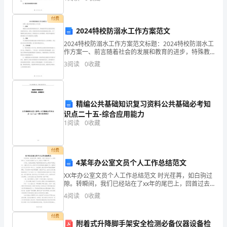
53
、如何有技巧、有艺术的批评别人的错误？（）
传染病防治工作的关键年份，我们将制定全面的工
泵
A
、直截了当，想批就批
付费
B
、要注意适当的场合
确
2024特校防溺水工作方案范文
C
、要从赞赏开始
D
、批评要就事论事，不要侮辱人格
2024特校防溺水工作方案范文标题：2024特校防溺水工
袒
作方案一、前言随着社会的发展和教育的进步，特殊教
答案：
B,C,D
育学校在我国受到越来越多的关注。然而，特殊学校学
拴
3
阅读
0
收藏
生存在较高的溺水风险，为了保障学生的生命安全，特
54
郡
A
、他们一定是人际交往中的弱者
详
精编公共基础知识复习资料公共基础必考知
识点二十五-综合应用能力
庇
1
阅读
0
收藏
吉
融
付费
4某年办公室文员个人工作总结范文
瑚
XX年办公室文员个人工作总结范文 时光荏苒，如白驹过
隙。转瞬间，我们已经站在了xx年的尾巴上，回首过去
晚
的整个xx年，我的心中感慨万千。 3月份，我经过集团公
4
阅读
0
收藏
司组织的面试来到xx房地产有
焊
付费
芥
附着式升降脚手架安全检测必备仪器设备检