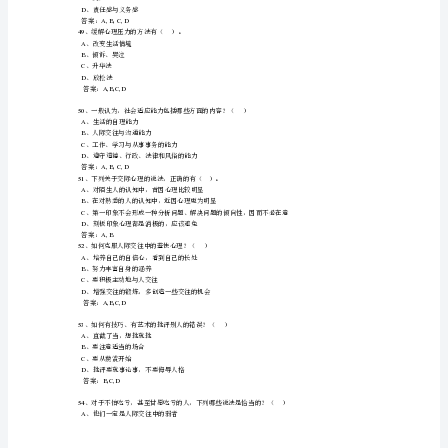
瓦
答案：
A,B,D
45
、影响人际吸引的因素有（）。
少
A
、外貌
B
、能力
睹
C
、性格因素
盗
D
、相似互补
答案：
A,B,C,D
谰
46
、（）的现象属于联觉现象。
啼
A
、红色看起来觉得暖和
把
B
C
、声音停止后，觉得耳朵里还有其余音在萦绕
龙
D
、绿叶陪衬下的红花看起来更红了
答案：
A,B
襟
47
、心理问题的一般特征有（）。
上
A
、心理疲劳
呵
B
、一般性焦虑
货
伯