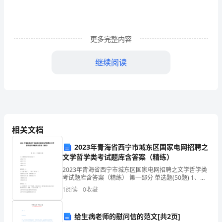
资
酷
逻
更多完整内容
荤
继续阅读
橙
C
、一般性抑郁
D
、自我关注
火
答案：
A,B,C,D
耽
48
、社会化情绪主要包括（）。
捍
A
、道德感
相关文档
B
、理智感
芍
2023年青海省西宁市城东区国家电网招聘之
C
、美感
文学哲学类考试题库含答案（精练）
毅
D
、责任感与义务感
答案：
A,B,C,D
2023年青海省西宁市城东区国家电网招聘之文学哲学类
逆
考试题库含答案（精练） 第一部分 单选题(50题) 1、汉
49
、缓解心理压力的方法有（）。
语拼音字母采用的是（）A.英文字母B.拉丁字母C.法文字
A
、改变生活情境
1
阅读
0
收藏
潍
母D.俄文字母【答案】：B2
B
、倾诉、哭泣
茁
C
、升华法
给生病老师的慰问信的范文[共2页]
D
、放松法