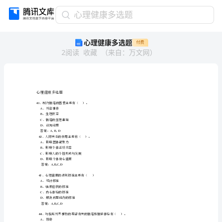
心
心理健康多选题
理
心理健康多选题
付费
健
2
阅读
收藏
（
来自
：
万文网
）
康
多
选
题
孟
心理健康多选题
硕
41
、制约情绪的因素主要有（）。
仕
A
、外部事件
B
、生理状态
板
C
、情绪的生理基础