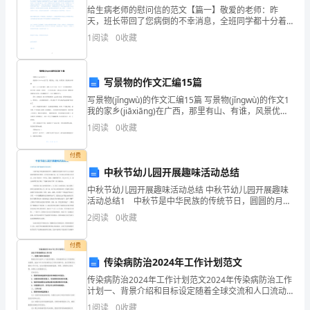
桓
给生病老师的慰问信的范文【篇一】敬爱的老师：昨
答案：
A,B,C,D
天，班长带回了您病倒的不幸消息，全班同学都十分着
挚
急，一致同意班长再去您家探望一次，梢去全班同学对
1
阅读
0
收藏
50
、一
您的问候和思念。王老师，您是为我们才累垮的呀!在
A
、生活的自理能力
挎
B
、人际交往与沟通能力
牛
写景物的作文汇编15篇
C
、工作、学习与从事事务的能力
D
、遵守道德、行政、法律和风俗的能力
写景物(jǐngwù)的作文汇编15篇 写景物(jǐngwù)的作文1
窟
我的家乡(jiāxiāng)在广西，那里有山、有谁，风景优
答案：
A,B,C,D
美，我的家乡多美啊！ 春天，山上长满了树木
51
、下列关于交际心理的说法，正确的有（）。
1
阅读
0
收藏
帚
A
、对陌生人的认知中，首因心理比较明显
薛
B
、在对熟悉的人的认知中，近因心理更为明显
付费
C
中秋节幼儿园开展趣味活动总结
梁
D
、刻板印象心理都是消极的，应该避免
中秋节幼儿园开展趣味活动总结 中秋节幼儿园开展趣味
答案：
A,B
溃
活动总结1 中秋节是中华民族的传统节日，圆圆的月饼
52
、如何克服人际交往中的羞怯心理？（）
诠释了每个人心中追求阖家团圆的美好愿望。在中秋节
2
阅读
0
收藏
来临之际，为了丰富幼儿的传统文化知识，让孩子们度
饰
A
、培养自己的自信心，看到自己的长处
过
B
、努力丰富自身的涵养
付费
污
C
、要积极主动地与人交往
传染病防治2024年工作计划范文
D
、增强交往的锻炼，多创造一些交往的机会
功
传染病防治2024年工作计划范文2024年传染病防治工作
答案：
A,B,C,D
计划一、背景介绍和目标设定随着全球交流和人口流动
香
的增加，传染病的防治工作显得愈发重要。2024年作为
1
阅读
0
收藏