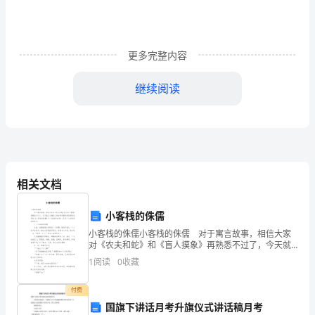
应
由
本
更多完整内容
人
继续阅读
根
据
自
身
相关文档
实
小客栈的侏儒
际
小客栈的侏儒小客栈的侏儒 对于寓言故事，相信大家
宪法心得400字的作文篇2
对《农夫和蛇》和《盲人摸象》再熟悉不过了，今天就
情
让小编给大家分享两篇同样是寓言故事的《小客栈的侏
1
阅读
0
收藏
儒》和《松鼠和松鸡》,仅供广大读者阅读和参考。
况
付费
书
国旗下讲话月考升旗仪式讲话稿月考