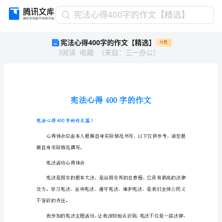
宪
宪法心得400字的作文【精选】
法
宪法心得400字的作文【精选】
付费
心
3
阅读
收藏
（
来自
：
三一办公
）
得
400
字
的
作
文
【精