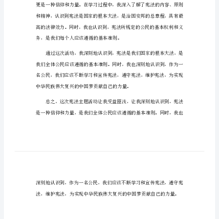
宪法心得400字的作文篇1
选】
宪
据自身实际情况撰写。
法
心
宪法活动心得体会
得
400
字
的
不容辞的责任。
作
文
宪
法