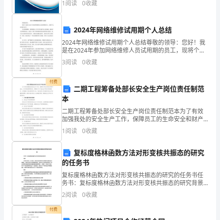
1
阅读
0
收藏
业规模、企业创新、企业风险、企业活力四个维度对企
实
业发
做到时刻以它来要求自己、保护自己!
际
2024年网络维修试用期个人总结
2024年网络维修试用期个人总结尊敬的领导：您好！我
情
是在2024年参加网络维修人员试用期的员工，现将个人
总结报告如下：在试用期期间，我积极投入工作并努力
况
3
阅读
0
收藏
提升自己的技能。通过参与各种维修项目，我深入了解
撰
付费
二期工程筹备处部长安全生产岗位责任制范
写。
本
二期工程筹备处部长安全生产岗位责任制范本为了有效
宪
加强我处的安全生产工作，保障员工的生命安全和财产
安全，以及项目的顺利进行，特制定了以下安全生产岗
法
1
阅读
0
收藏
位责任制范本，以明确每个岗位的职责和义务，促进各
级人员加
活
复标度格林函数方法对形变核共振态的研究
的任务书
动
复标度格林函数方法对形变核共振态的研究的任务书任
心
务书：复标度格林函数方法对形变核共振态的研究背景
形变核共振态（DR模式）是指在基态周围存在的能量与
2
阅读
0
收藏
得
强度比较大的能级，对核反应的研究有重要的影响。因
此研究
付费
体