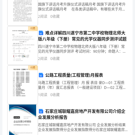
写，
国旗下讲话月考升旗仪式讲话稿月考 国旗下讲话月考升
旗仪式讲话稿月考 在各类讲话稿中，有哪些关于月考
以
话题的国旗下相关讲话？下面是给大家的国旗下讲话月
2
阅读
0
收藏
考，供大家参阅! 老师同学们： 大家早上好
下
付费
难点详解四川遂宁市第二中学校物理北师大
仅
版八年级（下册）常见的光学仪器同步测评试题
供
四川遂宁市第二中学校物理北师大版八年级（下册）常
见的光学仪器同步测评 考试时间：90分钟；命题人：教
参
研组考生注意：1、本卷分第I卷（选择题）和第Ⅱ卷（非
2
阅读
0
收藏
选择题）两部分，满分100分，考试时间90分钟2
考，
付费
公路工程质量(工程管理)月报表
性、必要性与意义。
请
马路工程质量（工程管理）月 报 表目 录D—01 工程质
您
量月（年）度汇总报表 （一般建设项目）D—02 工程质
量月（年）度汇总报表 （一般建设项目）D—03 工程质
1
阅读
0
收藏
量
根
据
石家庄城联耀嘉房地产开发有限公司介绍企
业发展分析报告
自
石家庄城联耀嘉房地产开发有限公司 企业发展分析结果
身
企业发展指数得分企业发展指数得分石家庄城联耀嘉房
地产开发有限公司综合得分说明：企业发展指数根据企