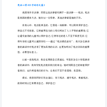
心
得
400
务，是我们每个
字
的
作
文
篇
1
心
得
体
会