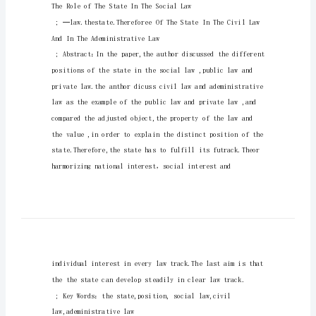
——
对
比
国
家
在
民
在明确的法制轨道上平稳发展。
法
和
行