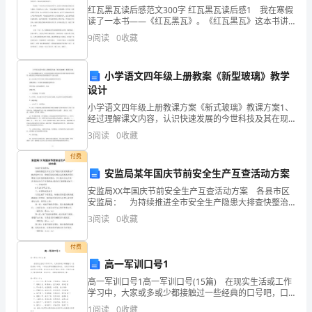
法
红瓦黑瓦读后感范文300字 红瓦黑瓦读后感1 我在寒假
读了一本书——《红瓦黑瓦》。《红瓦黑瓦》这本书讲
和
述了一个中学生林冰和他的朋友们发生的一些事由顽皮
9
阅读
0
收藏
走向成熟的过程。曹文轩，以为了解孩子的作家，他生
行
小学语文四年级上册教案《新型玻璃》教学
政
设计
法
小学语文四年级上册教课方案《新式玻璃》教课方案1、
经过理解课文内容，认识快速发展的今世科技及其在现
中
代化建设中的作用，激发我们为科技事业的发展而勤劳
3
阅读
0
收藏
学习的自觉性。2、认识课文中所介绍的几种新式玻璃的
之
特色
付费
安监局某年国庆节前安全生产互查活动方案
角
安监局XX年国庆节前安全生产互查活动方案 各县市区
色
安监局： 为持续推进全市安全生产隐患大排查快整治
严执法集中行动，检验国务院安委会巡查准备和国庆期
3
阅读
0
收藏
内
间安全防范措施落实情况，市安监局决定开展一次节前
来说明公私法。
容
付费
高一军训口号1
;一、国家在各法中明确定位的意义
摘
高一军训口号1高一军训口号(15篇) 在现实生活或工作
学习中，大家或多或少都接触过一些经典的口号吧，口
要：
号往往带有很强的倾向性，它的引导和鼓动作用十分明
1
阅读
0
收藏