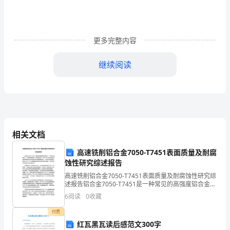
会
法
中
更多完整内容
的
继续阅读
角
色
——
对
相关文档
比
law,adeministrativelaw
高速铣削铝合金7050-T7451表面质量及耐腐
国
蚀性研究综述报告
高速铣削铝合金7050-T7451表面质量及耐腐蚀性研究综
家
述报告铝合金7050-T7451是一种常见的高强度铝合金材
料，广泛应用于航空航天、汽车和船舶等领域。在实际
在
6
阅读
0
收藏
应用中，7050-T7451铝合金的
付费
民
红瓦黑瓦读后感范文300字