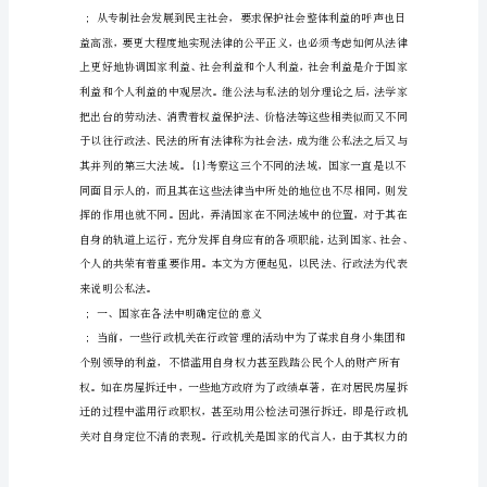
AndInTheAdeministrativeLaw
政
法
中
之
角
色
国
家
在
社