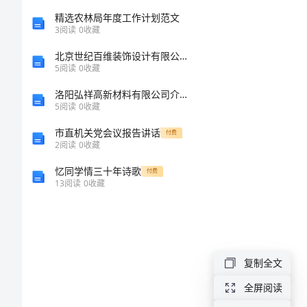
思
精选农林局年度工作计划范文
3
阅读
0
收藏
路
北京世纪百维装饰设计有限公司介绍企业发展分析报告
5
阅读
0
收藏
加
洛阳弘祥高新材料有限公司介绍企业发展分析报告
强
5
阅读
0
收藏
档
市直机关党会议报告讲话
付费
2
阅读
0
收藏
案
忆同学情三十年诗歌
付费
基
13
阅读
0
收藏
础
管
理
复制全文
发
全屏阅读
展