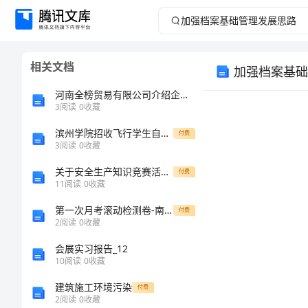
加
强
相关文档
加强档案基础
档
河南全榜贸易有限公司介绍企业发展分析报告
案
3
阅读
0
收藏
滨州学院招收飞行学生自荐标准
基
付费
3
阅读
0
收藏
础
关于安全生产知识竞赛活动横幅标语
付费
11
阅读
0
收藏
管
第一次月考滚动检测卷-南京市第一中学北师大版物理九年级电磁现象专项测评A卷（附答案详解）
付费
2
阅读
0
收藏
理
会展实习报告_12
发
10
阅读
0
收藏
建筑施工环境污染
付费
展
2
阅读
0
收藏