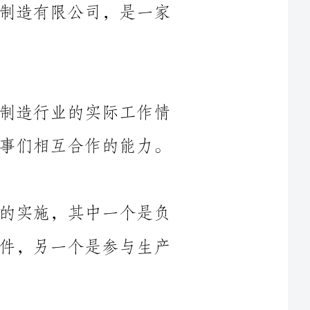
通过这次实习，我希望能够了解机械制造行业的实际工作情
况，提升我的实际操作能力，并学习与同事们相互合作的能力。
在实习期间，我主要参与了两个项目的实施，其中一个是负
责开发并设计一款新型汽车发动机的零部件，另一个是参与生产
在这个项目中，我与一位经验丰富的工程师合作，我负责模
具的设计以及准备相关图纸。同时，我也负责对材料的选择和相
关工艺的研究。在这个项目中，我学会了如何使用计算机辅助设
计软件，对产品进行模拟和分析，并根据设计要求优化产品的结