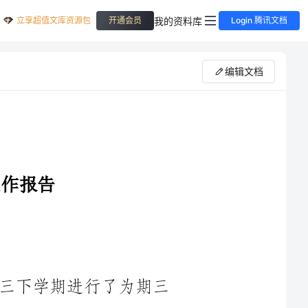
立享超值文库资源包
我的资料库
开通会员
Login 腾讯文档
编辑文档
我是某某大学机械专业的学生，在大三下学期进行了为期三
个月的实习。我所实习的公司是某某机械制造有限公司，是一家