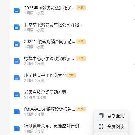
作
2025年《公务员法》相关法律法规知识考试题库完整
付费
1
阅读
0
收藏
报
北京京北聚商贸有限公司介绍企业发展分析报告
2
阅读
0
收藏
告
2024年瓷砖购销合同示范文本（3篇）
付费
1
阅读
0
收藏
大
徐埠中心小学课改实验示范学校汇报材料
学
付费
2
阅读
0
收藏
生
小学秋天来了作文大全
付费
机
2
阅读
0
收藏
械
老客户转介绍活动方案
51
阅读
0
收藏
专
fxnAAADSP课程设计报告书-基于TMS320VC5402与单片机的数据处理系统设计
付费
业
1
阅读
0
收藏
复制全文
实
行测数量关系：灵活应对行测相遇追及问题
全屏阅读
1
阅读
0
收藏