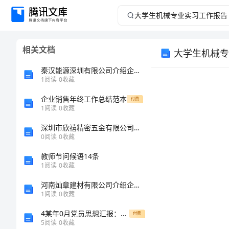
大
学
相关文档
大学生机械专
生
秦汉能源深圳有限公司介绍企业发展分析报告
机
1
阅读
0
收藏
企业销售年终工作总结范本
械
付费
1
阅读
0
收藏
专
深圳市欣禧精密五金有限公司介绍企业发展分析报告
0
阅读
0
收藏
业
教师节问候语14条
1
阅读
0
收藏
实
河南灿章建材有限公司介绍企业发展分析报告
习
1
阅读
0
收藏
4某年0月党员思想汇报：人生的真正价值
付费
工
5
阅读
0
收藏