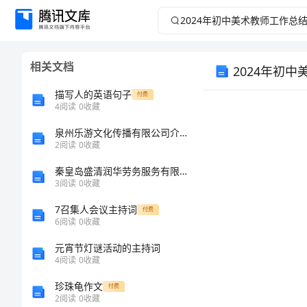
2024
年
相关文档
2024年初
初
描写人的英语句子
付费
中
4
阅读
0
收藏
美
泉州乐游文化传播有限公司介绍企业发展分析报告
2
阅读
0
收藏
术
秦皇岛盛清润华劳务服务有限公司介绍企业发展分析报告
3
阅读
0
收藏
教
7召集人会议主持词
付费
6
阅读
0
收藏
师
元宵节灯谜活动的主持词
工
4
阅读
0
收藏
珍珠龟作文
付费
作
2
阅读
0
收藏