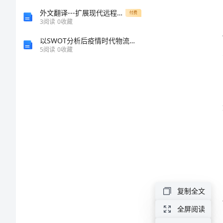
总
外文翻译---扩展现代远程教育的限制来支持协同式电子学习情景-教育教学
付费
3
阅读
0
收藏
结
以SWOT分析后疫情时代物流企业实施绿色财务管理的现状
5
阅读
0
收藏
2024
年
初
中
美
术
教
师
复制全文
工
全屏阅读
作