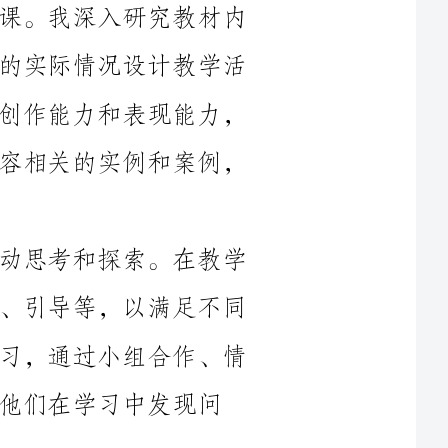
动和任务。我注重培养学生的观察能力、创作能力和表现能力，
因此在备课过程中，我经常寻找与学科内容相关的实例和案例，
其次，我注重启发教育，鼓励学生主动思考和探索。在教学
中，我采用多种教学方法，如讲解、示范、引导等，以满足不同
学生的学习需求。我鼓励学生进行自主学习，通过小组合作、情
发现问
再次，我积极参加各类教育培训和学术研讨活动，不断提升
自己的教学水平。我关注最新的教育理论和教学方法，了解美术
教育的最新发展动态，不断探索新的教学策略和方法。我还与其
他学科教师进行交流，分享教学经验，共同研究教育问题，提高