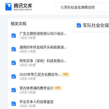
军
队
相关文档
军队社会化保
社
广东立德检测有限公司介绍企业发展分析报告
会
1
阅读
0
收藏
通用的年终总结开头和结束语范文
化
4
阅读
0
收藏
保
阿布空净（深圳）科技有限公司介绍企业发展分析报告
2
阅读
0
收藏
障
2025年甲乙双方长期合作联营合同
付费
2
阅读
0
收藏
合
室内体育课的教学设计
付费
同
2
阅读
0
收藏
毕业生本人的自我鉴定
军
2
阅读
0
收藏