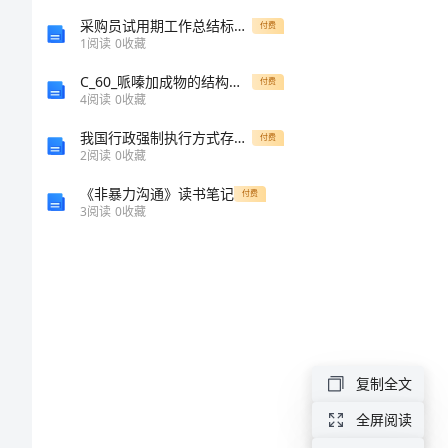
队
采购员试用期工作总结标准范文
付费
1
阅读
0
收藏
社
C_60_哌嗪加成物的结构及光谱研究
会
付费
4
阅读
0
收藏
化
我国行政强制执行方式存在的问题及完善
付费
保
2
阅读
0
收藏
障
《非暴力沟通》读书笔记
付费
3
阅读
0
收藏
合
同
深
化
军
复制全文
队
全屏阅读
后