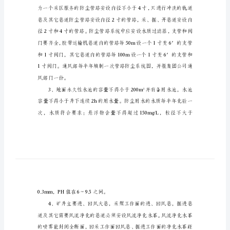
防
尘
管
理
制
度
一、
矿
井
防
设防尘供水管路。
尘
管
理