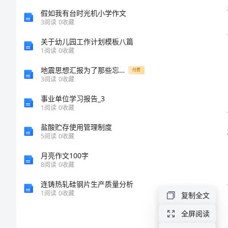
产
假如我有台时光机小学作文
营
3
阅读
0
收藏
销
关于幼儿园工作计划模板八篇
1
阅读
0
收藏
策
地震思想汇报为了那些忘却的事
付费
划
3
阅读
0
收藏
书
事业单位学习报告_3
一、
1
阅读
0
收藏
背
盐酸贮存使用管理制度
5
阅读
0
收藏
景
月亮作文100字
分
8
阅读
0
收藏
析
连铸热轧硅钢片生产质量分析
1
阅读
0
收藏
复制全文
房
全屏阅读
地