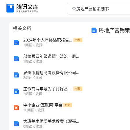
房
地
相关文档
房地产营销策
产
2024年个人年终述职报告精选
付费
营
7
阅读
0
收藏
部编版四年级道德与法治上册月考模拟考试及答案免费
销
1
阅读
0
收藏
策
泉州市鹏翔制冷设备有限公司介绍企业发展分析报告
2
阅读
0
收藏
划
工作前两年是为了打好基础职业规划
付费
2
阅读
0
收藏
书
中小企业“互联网”平台
付费
房
10
阅读
0
收藏
地
大班美术优质美术教案《漂亮的蚂蚁小姐》及教学反思
0
阅读
0
收藏