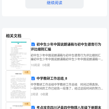
继续阅读
目
标
1．
学
相关文档
习
初中生少年中国说朗诵稿与初中生德育行为
团、
评比细则汇编
初中生少年中国说朗诵稿与初中生德育行为评比细则汇
压、
编初中生少年中国说朗诵稿初中生少年中国说朗诵稿一
师：透过___眼眸，我们站在岁月的肩膀上远眺。师：这
捏、
10
阅读
0
收藏
是一个承前启后的时代。师：这是一个日新月异的时
代。师
付费
切、
2
中学教研工作总结_8
剪
中学教研工作总结中学教研工作总结 时间过得真快，
一段时间的工作已经告一段落了，经过这段时间的努力
等
后，我们在不断的成长中得到了更多的进步，让我们好
3
2
阅读
0
收藏
好总结下，并记录在工作总结里。为了让您在写工作总
彩
结
付费
考点攻克四川泸县四中物理八年级下册期末