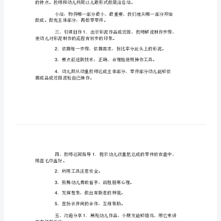
案
创
意
彩
泥
幼
提升造型能力。
儿
2
园
中
班
美
会做