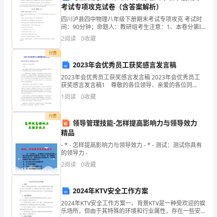
泥
4
考试专项攻克试卷（含答案解析）
创
四川泸县四中物理八年级下册期末考试专项攻克 考试时
间：90分钟；命题人：教研组考生注意：1、本卷分第I
作
卷（选择题）和第Ⅱ卷（非选择题）两部分，满分100
2
阅读
0
收藏
分，考试时间90分钟2、答卷前，考生务必用0.5
基
付费
2023年会优秀员工获奖感言发言稿
本
2023年会优秀员工获奖感言发言稿 2023年会优秀员工
技
获奖感言发言稿1 尊敬的各位领导、亲爱的各位同
事： 大家好 我是x化验室的x，很荣幸作为优秀员工
1
阅读
0
收藏
巧，
代表在这里发言。我想借此机会，向曾经在工作
提
付费
领导管理技能-怎样提高影响力与领导效力
精品
升
- * - 怎样提高影响力与领导效力 - * - 测试：测试你具有
造
的领导力 -
2
阅读
0
收藏
型
能
2024年KTV安全工作方案
力。
2024年KTV安全工作方案一、背景KTV是一种受欢迎的娱
乐场所，但由于其特殊的环境和行业属性，存在一些安