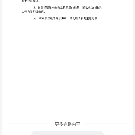
术
活
2
动
教
学
设
计
创
示活动的开始。
意
彩
2
泥
活
更多完整内容
动