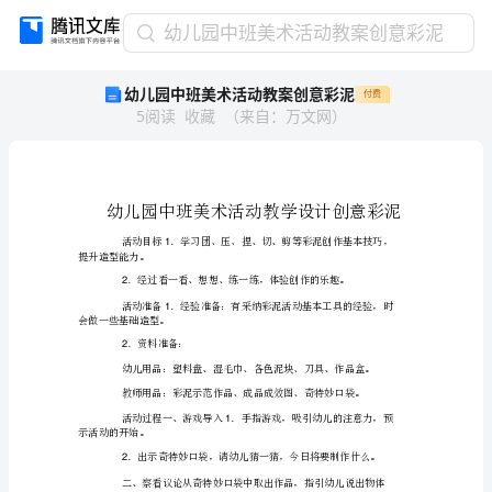
幼
幼儿园中班美术活动教案创意彩泥
儿
幼儿园中班美术活动教案创意彩泥
付费
园
5
阅读
收藏
（
来自
：
万文网
）
中
班
美
术
活
动
教