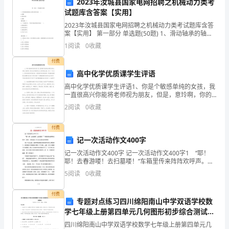
们
2023年汝城县国家电网招聘之机械动力类考
试题库含答案【实用】
在
2023年汝城县国家电网招聘之机械动力类考试题库含答
案【实用】 第一部分 单选题(50题) 1、滑动轴承的轴瓦
组
主要失效形式是( )A.折断B.塑性变形C.磨损【答案】：
织中的可行性和应用价值。
1
阅读
0
收藏
C2、下列量具中，不属
织
付费
内
高中化学优质课学生评语
高中化学优质课学生评语1、你是个敏感单纯的女孩，我
部
一直很高兴你能将老师视为朋友，但是，意玲啊，你的
付，并满足所需的功能和规格要求。
头发问题真的让让老师很是头痛。作为一个社会人，我
2
阅读
0
收藏
扮
们在特定的环境中是一定要遵守特定的规则的。但是遵
纪就需
演
付费
记一次活动作文400字
着
记一次活动作文400字 记一次活动作文400字1 “耶！
等。
耶！去春游喽！去扫墓喽！”车箱里传来阵阵欢呼声。原
至
来，大家是为了去人民公园玩而欢呼的。 到了人民公
5
阅读
0
收藏
园，老师带领着我们班来到革命烈士
关
付费
重
专题对点练习四川绵阳南山中学双语学校数
学七年级上册第四单元几何图形初步综合测试试
要
题（详解）
四川绵阳南山中学双语学校数学七年级上册第四单元几