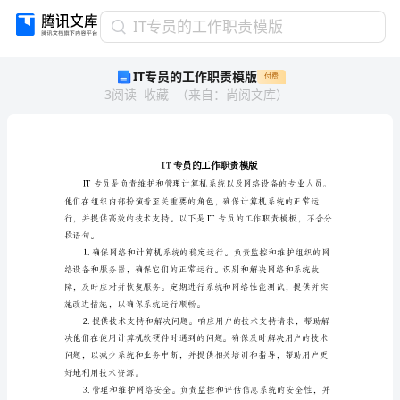
IT
IT专员的工作职责模版
专
IT专员的工作职责模版
付费
员
3
阅读
收藏
（
来自
：
尚阅文库
）
的
工
作
职
责
模
版