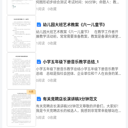
何图形初步综合测试 考试时间：90分钟；命题人：教研
的
组考生注意：1、本卷分第I卷（选择题）和第Ⅱ卷（非选
1
阅读
0
收藏
择题）两部分，满分100分，考试时间90分钟2、
角
色，
幼儿园大班艺术教案《六一儿童节》
幼儿园大班艺术教案《六一儿童节》 在教学工作者开
确
展教学活动前，常常需要准备教案，教案是备课向课堂
教学转化的关节点。那么问题来了，教案应该怎么写？
保
1
阅读
0
收藏
以下是小编为大家整理的幼儿园大班艺术教案《六一儿
童节》
计
小学五年级下册音乐教学总结_1
算
小学五年级下册音乐教学总结小学五年级下册音乐教学
机
总结 总结是指社会团体、企业单位和个人在自身的某
一时期、某一项目或某些工作告一段落或者全部完成后
0
阅读
0
收藏
系
进行回顾检查、分析评价，从而肯定成绩，得到经验，
找出
统
付费
有关竞聘店长演讲稿3分钟范文
的
有关竞聘店长演讲稿3分钟范文尊敬的评委们，大家好！
我是今天竞聘店长的候选人，我感到非常荣幸能够站在
正
这里向各位评委和各位观众展示我自己。首先，我想介
5
阅读
0
收藏
绍一下自己，我叫李明，毕业于一所知名大学，拥有丰
常
富的管