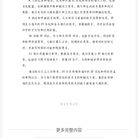
是
新安全措施。
负
责
维
护
和
管
理
持。
计
算
机
系
更多完整内容