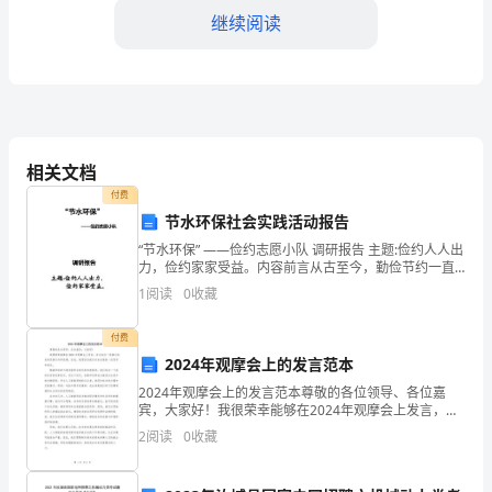
统
继续阅读
以
及
网
络
相关文档
设
付费
节水环保社会实践活动报告
正确地使用新技术。
备
“节水环保” ——俭约志愿小队 调研报告 主题:俭约人人出
的
力，俭约家家受益。内容前言从古至今，勤俭节约一直
是
1
阅读
0
收藏
专
业
付费
2024年观摩会上的发言范本
人
2024年观摩会上的发言范本尊敬的各位领导、各位嘉
宾，大家好！我很荣幸能够在2024年观摩会上发言，并
员。
与各位一同探讨未来的发展方向和机遇。首先，我想谈
2
阅读
0
收藏
谈我对未来发展的一些思考和观点。随着科技的飞速发
他
展