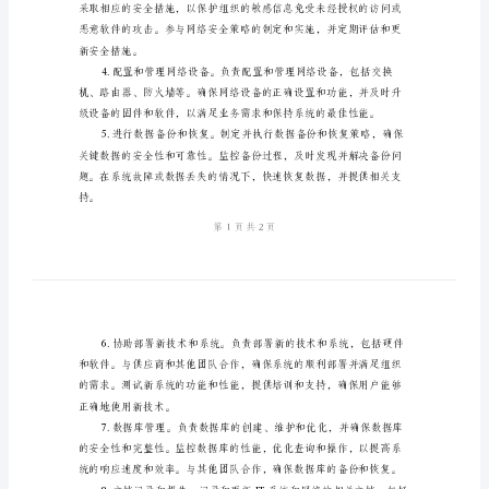
IT
段语句。
专
员
的
工
作
施改进措施，以确保系统运行顺畅。
职
责
模
版
好地利用技术资源。
IT
专
员