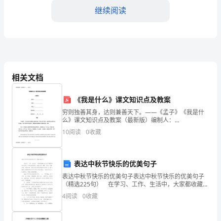
本
继续阅读
文
是
对
联网企业之一。
于
相关文档
2.2实习岗位的情况
笔
《我是什么》课文知识点及教案
者
穷则独善其身，达则兼善天下。——《孟子》《我是什
么》课文知识点及教案（最新版）编制人：
于
__________________审核人：__________________审批人：
10
阅读
0
收藏
_____________
____
第三章实习内容
年
3.1产品设计与测试
表达中秋节快乐的优美句子
暑
表达中秋节快乐的优美句子表达中秋节快乐的优美句子
（精选225句） 在学习、工作、生活中，大家都收藏过
令自己印象深刻的句子吧，句子的组成部分，包括主
期
4
阅读
0
收藏
语、谓语、宾语、定语、状语、补语六种。你还在找寻
期