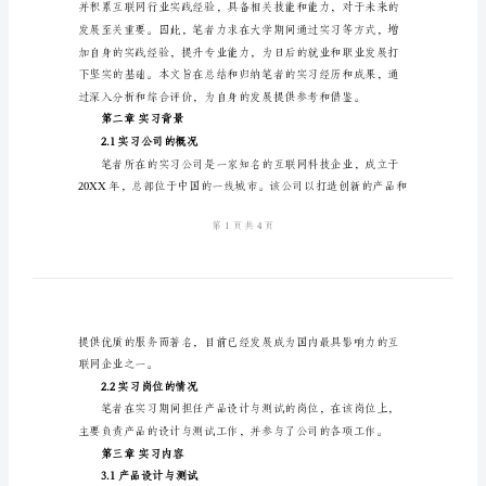
告
2024
年
在
校
大
学
展打下了坚实的基础。
生
第一章引言
实
习
报
告