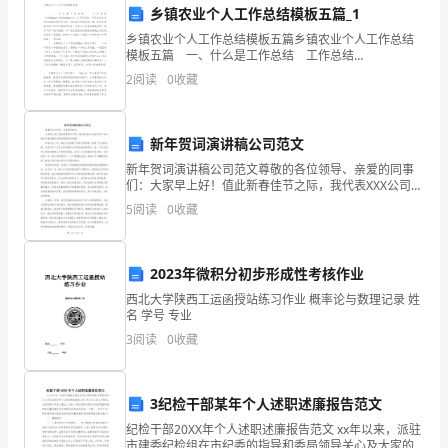
乡镇农业个人工作总结模板五篇_1
间
乡镇农业个人工作总结模板五篇乡镇农业个人工作总结
在
模板五篇 一、什么是工作总结 工作总结
（JobSummary/WorkSummary），以年终总结、半年
2
阅读
0
收藏
一
总结和季度总结最为常见和多用。总结是应用
家
新年贺词演讲稿公司范文
互
新年贺词演讲稿公司范文尊敬的各位领导、亲爱的同事
们：大家早上好！值此新春佳节之际，我代表XXX公司全
联
体员工向大家致以最诚挚的问候和最美好的祝福！回首
5
阅读
0
收藏
过去一年，XXX公司克服了各种不利因素，取得了长足的
网
了问题的修复和验证工作。
科
3.2其他工作内容
2023年微积分初步形成性考核作业
技
西北大学陕西工运函授站练习作业 概率论与数理记录 姓
名 学号 专业
企
3
阅读
0
收藏
业
实
3纪检干部某年个人述职述廉报告范文
调能力和项目管理能力。
纪检干部20XX年个人述职述廉报告范文 xx年以来，派驻
习
市建委纪检组在市纪委的指导和委局领导关心及大家的