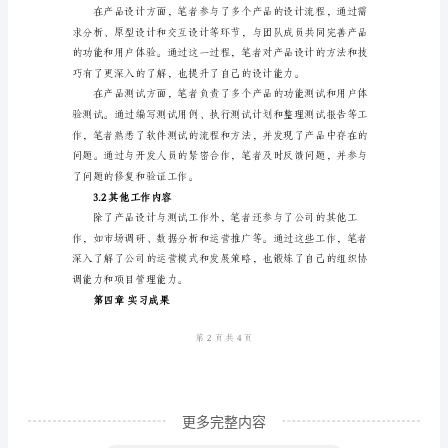
《____
年
在
校
大
第二章实习背景
学
2.1实习公司的概况
生
实
习
报
告》
摘
更多完整内容
要：