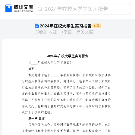
2024
2024年在校大学生实习报告
年
2024年在校大学生实习报告
付费
在
3
阅读
收藏
（
来自
：
尚阅文库
）
校
大
学
生
实
习
《____年在校大
报
摘要：