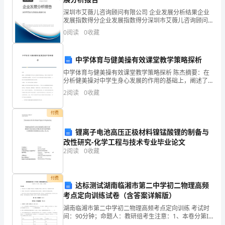
3
．房地产企业的顶层设计
随
深圳市艾薇儿咨询顾问有限公司 企业发展分析结果企业
发展指数得分企业发展指数得分深圳市艾薇儿咨询顾问
．房地产企业的产业控制与产融结合
4
有限公司综合得分说明：企业发展指数根据企业规模、
着
0
阅读
0
收藏
企业创新、企业风险、企业活力四个维度对企业发展情
5
况进
限
6
中学体育与健美操有效课堂教学策略探析
购
中学体育与健美操有效课堂教学策略探析 陈杰摘要：在
第三单元：房地产企业总体战略规划
分析健美操对中学生身心发展的作用的基础上，阐述了
限
有效的中学体育健美操课堂的重要性。然后分析了中学
2
阅读
0
收藏
．房地产企业战略发展模式
1
体育健美操有效课堂的发展策略，以期为体育健美操课
贷
．房地产企业战略地图及战略路劲
2
付费
等
．房地产企业投资战略
3
锂离子电池高压正极材料镍锰酸锂的制备与
行
改性研究-化学工程与技术专业毕业论文
．房地产企业筹资战略
4
2
阅读
0
收藏
政
．房地产企业产业组合战略
5
调
．房地产企业横向战略
6
付费
达标测试湖南临湘市第二中学初二物理高频
控
．房地产企业能力战略
7
考点定向训练试卷（含答案详解版）
措
湖南临湘市第二中学初二物理高频考点定向训练 考试时
第四单元：房地产企
间：90分钟；命题人：教研组考生注意：1、本卷分第I
卷（选择题）和第Ⅱ卷（非选择题）两部分，满分100