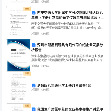
施
2
阅读
0
收藏
．房地产企业总部组织战略
1
分，考试时间90分钟2、答卷前，考生务必用0.5
的
付费
．房地产企业财务战略
2
西安交通大学附属中学分校物理北师大版八
持
年级（下册）常见的光学仪器章节测试试题（含
．房地产企业人力资源战略
3
详解）
西安交通大学附属中学分校物理北师大版八年级（下
续
．房地产企业文化战略
4
册）常见的光学仪器章节测试 考试时间：90分钟；命题
人：教研组考生注意：1、本卷分第I卷（选择题）和第Ⅱ
．房地产企业技术战略
收
2
阅读
0
收藏
5
卷（非选择题）两部分，满分100分，考试时间90分
．房地产企业总部能力与资源战略
6
紧，
深圳市繁星鹤玩具有限公司介绍企业发展分
析报告
以
深圳市繁星鹤玩具有限公司 企业发展分析结果企业发展
及
指数得分企业发展指数得分深圳市繁星鹤玩具有限公司
综合得分说明：企业发展指数根据企业规模、企业创
3
阅读
0
收藏
新、企业风险、企业活力四个维度对企业发展情况进行
土
评价。
付费
地、
沪教版八年级化学上册月考试卷1套
房
2
阅读
0
收藏
产
税
付费
我国生产对氯甲苯的企业基本都生产对氯甲