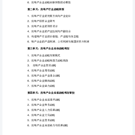
（精
选）
新
形
势
天（学时）
1
．培训时间：
2-312-18​
下
2
的
房
三、课程大纲
地
第一单元：房地产行业发展环境分析
产
集
团
战