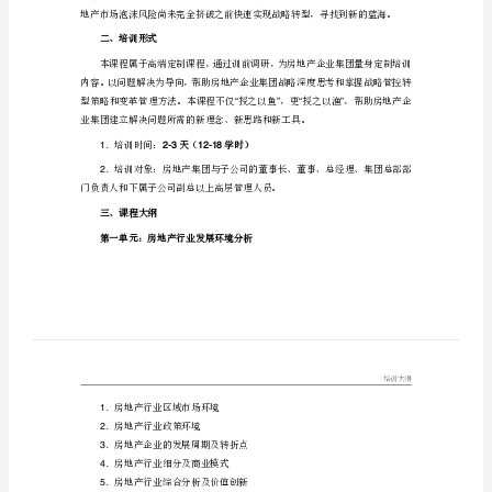
战
略
创
新
与
战
略
管
控》
二、培训形式