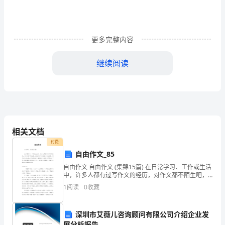
略
创
更多完整内容
新
与
继续阅读
转
．房地产行业区域市场环境
1
．房地产行业政策环境
2
型
．房地产企业的发展周期及转折点
3
一、
．房地产行业细分及商业模式
4
相关文档
课
．房地产行业综合分析及价值创新
5
付费
程
自由作文_85
．房地产企业战略创新转型的必要性
6
背
自由作文 自由作文 (集锦15篇) 在日常学习、工作或生活
中，许多人都有过写作文的经历，对作文都不陌生吧，
第二单元：房地产行业战略转型
借助作文可以宣泄心中的情感，调节自己的心情。那么
景
1
阅读
0
收藏
你知道一篇好的作文该怎么写吗？
．房地产行业的发展方向与产业定位
1
介
深圳市艾薇儿咨询顾问有限公司介绍企业发
．房地产标杆企业研究
2
绍
展分析报告