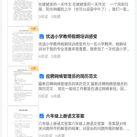
尊
在姥姥家的一天作文 在姥姥家的一天作文 一个风和日
丽、阳光明媚的上午（也可以说是中午了），我们一家
敬
三口兴高采烈的去姥姥家。 到了姥姥家，饭菜都差不
3
阅读
0
收藏
多做好了，我们就吃饭啦。饭菜有：鸡肉、鸡柳、肉
的
付费
老
优选小学教师假期培训感受
优选小学教师假期培训感受作为一名小学教师，假期培
师：
训对于我的专业发展非常重要。我参加了一次优选小学
教师假期培训，并希望通过4500字的文章来分享我的感
4
阅读
0
收藏
我
受。首先，我要说的是参加这次培训给我带来了很多新
的教
是
付费
应聘网络管理员的简历范文
***
最新应聘网络管理员的简历范文 最新应聘网络管理员的
计
简历范文 现在一般找工作都是在通过网络来找，因此
一份良好的个人简历对于获得面试时机至关重要。个人
0
阅读
0
收藏
简历是求职者给招聘单位发的一份简要介绍。 姓名
算
机
六年级上册语文答案
职
六年级上册语文答案六年级上册语文答案 答案是对有
关问题所作的解答的结果；对提出的问题所做的解答，
业
练习的答案。下面是小编收集整理的六年级上册语文答
200
阅读
0
收藏