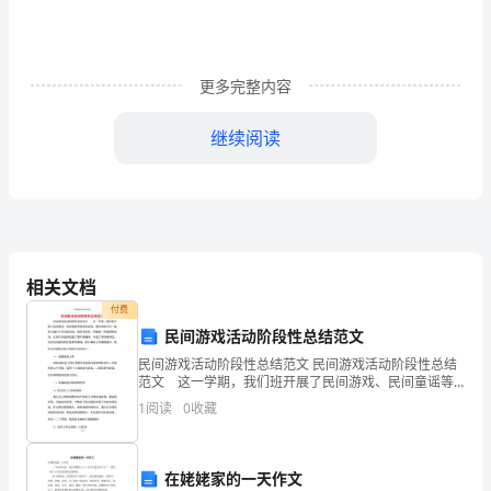
字)
专
科
更多完整内容
计
继续阅读
算
机
毕
业
相关文档
的
付费
民间游戏活动阶段性总结范文
实
民间游戏活动阶段性总结范文 民间游戏活动阶段性总结
范文 这一学期，我们班开展了民间游戏、民间童谣等
习
娱乐性游戏，我们和孩子们一起努力进行了所有的活
1
阅读
0
收藏
动，效果非常好，伴随着一些童谣和游戏，让家长们也
报
告
在姥姥家的一天作文