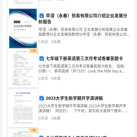
案，仅供参考，大家一起来看看吧。 六年级上册语文
四、业余的生活
技
早滢（永春）贸易有限公司介绍企业发展分
术
析报告
学
早滢（永春）贸易有限公司 企业发展分析结果企业发展
指数得分企业发展指数得分早滢（永春）贸易有限公司
院
综合得分说明：企业发展指数根据企业规模、企业创
1
阅读
0
收藏
新、企业风险、企业活力四个维度对企业发展情况进行
Xx
评价。
付费
2016--–
全新精品资料全新公文范文全程指导写作独家原创
级
七年级下册英语第三次月考试卷兼答题卡
/
23
七年级下册英语第三次月考试卷兼答题卡姓名： 班级：
网
分数:一、单项选择（共15分）Look, the little boy a
bike.A. rides B. riding C. is riding
2
阅读
0
收藏
络
系
2023大学生新学期开学演讲稿
的
2023大学生新学期开学演讲稿 2023大学生新学期开学
演讲稿1 同志们： 下午好，首先给大家拜个晚年。
学
好多年了，我们终于过了一个像样子的寒假，同志们一
5
阅读
0
收藏
定得到了较好的身心调整。开学了，一切言归
生，
付费
我