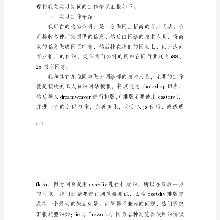
报
告
尊敬的老师：
(全
文
共
1930
字)
专
科
计
一、实习工作介绍