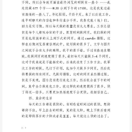
算
机
毕
业
的
28招商网等。
实
习
报
告
(全
文
2016--–
全新精品资料全新公文范文全程指导写作独家原创
共
/
13
1930