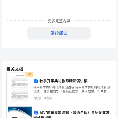
意
的
安
更多完整内容
全
继续阅读
知
识。
2、
在
相关文档
成
付费
秋季开学典礼教师精彩演讲稿
人
吗?(观看图片让幼儿说一说)
秋季开学典礼教师精彩演讲稿 秋季开学典礼教师精彩演
讲稿 演讲稿特别注重构造清楚，层次简明。在日新月
的
异的现代社会中，越来越多人会去使用演讲稿，那么，
2
阅读
0
收藏
怎么去写演讲稿呢？以下是帮大家的秋季开学典礼教师
鼓
精
吗?
舞
保定市东奥加油站（普通合伙）介绍企业发
展分析报告