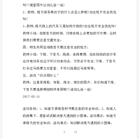
目
么状况了?
标：
1、
知
道
冬
方法。
季
雨
呢?
雪
时
全的呢?
节
1
/
1
要
注