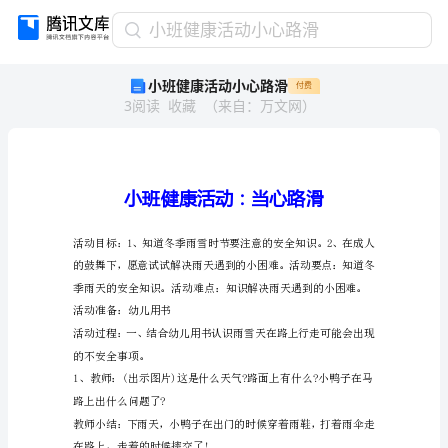
小
小班健康活动小心路滑
班
小班健康活动小心路滑
付费
健
3
阅读
收藏
（
来自
：
万文网
）
康
活
动
小
心
路
滑