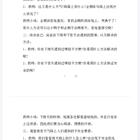
小
班
健
活动准备：幼儿用书
康
活
动：
的不安全事项。
当
心
路上出什么问题了?
路
滑
在路上，走着的时候摔交了!
活
动