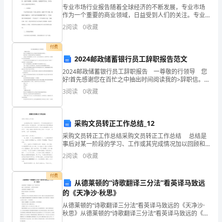
A、10
专业市场行业报告随着全球经济的不断发展，专业市场
卷
作为一个重要的商业领域，日益受到人们的关注。专业
B、3
市场涵盖了各种行业，包括金融、法律、医疗、科技
附
2
阅读
0
收藏
等，为不同领域的专业人士提供了服务和产品。本报告
将对专业市
C、5
解
付费
2024邮政储蓄银行员工辞职报告范文
D、2
析
2024邮政储蓄银行员工辞职报告 一尊敬的行领导 您
注
好!首先感谢您在百忙之中抽出时间阅读我的>辞职信。
我是怀着十分复杂的心情写这下封辞职信的。 自我进
给予指导、
3
阅读
0
收藏
意
入邮政储蓄银行工作以来，由于您对我
A.食品药品监管部门
事
采购文员转正工作总结_12
B.质检部门
项：
采购文员转正工作总结采购文员转正工作总结 总结是
事后对某一阶段的学习、工作或其完成情况加以回顾和
C.标准化行政部门
1、
分析的一种书面材料，它可以提升我们发现问题的能
2
阅读
0
收藏
力，让我们抽出时间写写总结吧。那么你真的懂得怎么
D.卫生行政部门
考
写
付费
试
从德莱顿的“诗歌翻译三分法”看英译马致远
的《天净沙·秋思》
时
从德莱顿的“诗歌翻译三分法”看英译马致远的《天净沙·
A.任何组织或者个人
秋思》从德莱顿的“诗歌翻译三分法”看英译马致远的《天
间：
净沙?秋思》 文学界?语言研究 从德莱顿的"诗歌翻译三分