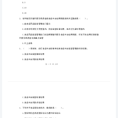
员
专
业
姓名:_________
知
考号:_________
识
检
测
价款（）倍的赔偿金。
试
A.3
题
B.5
C.10
D