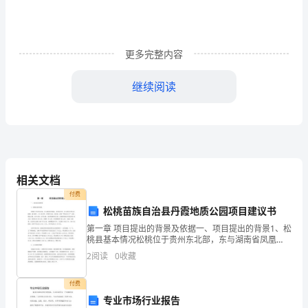
全
管
更多完整内容
理
员
继续阅读
专
C.食品安全监督检查结果
业
D.食品安全风险评估结果
知
4、下列关于食品复检的说法，错误的
识
相关文档
A.复检机构出具的复检结论为最终检验结论
付费
检
B.复检机构名录由国务院卫生行政公布
松桃苗族自治县丹霞地质公园项目建议书
测
第一章 项目提出的背景及依据一、项目提出的背景1、松
C.复检机构由复检申请人自行选择
桃县基本情况松桃位于贵州东北部，东与湖南省凤凰
试
县、花垣县交界，北与重庆市秀山县接壤，南与铜仁、
2
阅读
0
收藏
D.复检机构与初检机构不得为同一机构
江口县交界，西邻印江县、沿河县，素有“黔东北门户
题
付费
5、《餐饮服务许可证》的有效期为()年。
D
专业市场行业报告