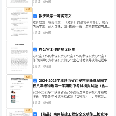
7
阅读
0
收藏
法" 看英译马致远的《天净沙?秋思》 刘
B.食品生产经营者
90
付费
C.消费者
分
散步教案一等奖范文
散步教案一等奖范文 《散步》的语言平易朴实，然而
D.以上都对
钟，
内涵丰富，耐人寻味，如同橄榄一般，越嚼越觉得有滋
味。你知道一等奖的散步教案是怎样的吗?下面是的散步
4
阅读
0
收藏
本
教案一等奖，欢迎浏览。 散步教案一
卷
2
20
第页共页
办公室工作的参谋职责
满
办公室工作的参谋职责办公室工作的参谋职责办公室工
分
作的参谋职责参谋职责指办公室在辅助领导决策过程中
所应有的职能和应尽的责任。积极主动地辅助领导决
2
阅读
0
收藏
策，认真地履行自己的职责。这既是领导决策民主化、
为
科学
付费
100
2024-2025学年陕西省西安市高新逸翠园学
校八年级物理第一学期期中考试模拟试题（含答
分。
案）
2024-2025学年陕西省西安市高新逸翠园学校八年级物
2、
理第一学期期中考试模拟试题（含答案）一、单选题
（本题共10小题，每题3分，共30分）1、下列仪器中，
1
阅读
0
收藏
利用紫外线显著特点的是A．电视遥控器 B．医
请
付费
【精品】南网基建工程安全文明施工检查评