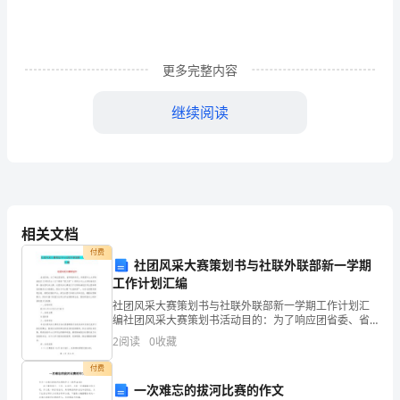
市
“人
更多完整内容
大
继续阅读
代
表、
政
协
相关文档
委
付费
社团风采大赛策划书与社联外联部新一学期
员
筑队。
工作计划汇编
与
社团风采大赛策划书与社联外联部新一学期工作计划汇
编社团风采大赛策划书活动目的：为了响应团省委、省
青
学联的号召，共青团中山大学珠海校区工作委员会（以
2
阅读
0
收藏
下简称“团工委”）将举办中山大学珠海校区第一届社团风
采大
少
付费
一次难忘的拔河比赛的作文