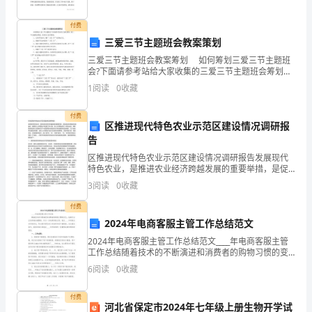
市
“人
付费
三爱三节主题班会教案策划
大
三爱三节主题班会教案筹划 如何筹划三爱三节主题班
会?下面请参考站给大家收集的三爱三节主题班会筹划，
代
希望对大家有帮助。 1、让同学们深入了解“三爱三节”
1
阅读
0
收藏
的详细含义。 2、教诲学生如何践行“三
表、
付费
政
区推进现代特色农业示范区建设情况调研报
告
协
区推进现代特色农业示范区建设情况调研报告发展现代
特色农业，是推进农业经济跨越发展的重要举措，是促
委
进农民增收的有效途径。按照区人大常委会*年监督工作
3
阅读
0
收藏
计划，区人大常委会第三十四次会议，将听取和审议区
员
人民政
付费
与
2024年电商客服主管工作总结范文
2024年电商客服主管工作总结范文____年电商客服主管
青
工作总结随着技术的不断演进和消费者的购物习惯的变
化，电商行业正变得越来越繁荣。作为一名电商客服主
6
阅读
0
收藏
少
管，我在____年积极应对市场变化，努力提升团队
年
付费
河北省保定市2024年七年级上册生物开学试