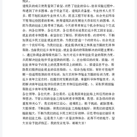
谈
会
上
的
发
言
(精
简
上，终于为我的人生打开了新
篇）
在
我