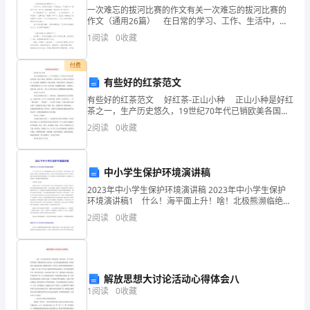
年
一次难忘的拔河比赛的作文有关一次难忘的拔河比赛的
作文（通用26篇） 在日常的学习、工作、生活中，大
面
家一定都接触过作文吧，作文是一种言语活动，具有高
1
阅读
0
收藏
度的综合性和创造性。为了让您在写作文时更加简单方
对
便
付费
面”
有些好的红茶范文
座
有些好的红茶范文 好红茶-正山小种 正山小种是好红
茶之一，生产历史悠久，19世纪70年代已销欧美各国，
谈
现出口德国、英国等地。中国红茶正山小种冲水后汤色
2
阅读
0
收藏
艳红，经久耐泡，滋味醇厚，似桂
会
上
中小学生保护环境演讲稿
2023年中小学生保护环境演讲稿 2023年中小学生保护
的
环境演讲稿1 什么！海平面上升！啥！北极熊濒临绝
种！唉呀！冰河又溶解……常常在报纸啦、电视新闻啦、
发
2
阅读
0
收藏
网络啦…都会看到这些相关讯息。也是啦！最近全
言
在
帮助返乡青年实现再就业。
解放思想大讨论活动心得体会八
我
1
阅读
0
收藏