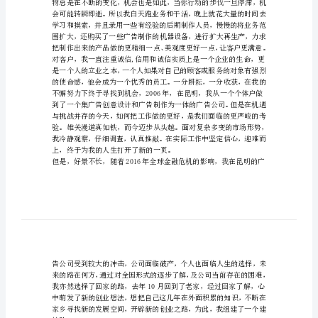
员
与
青
少
才能实现真正的创业之路。
年
面
对
面”
座