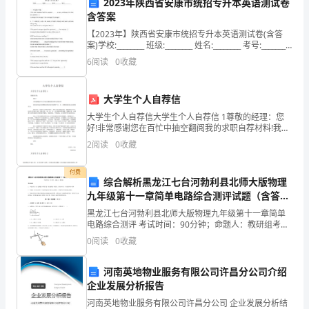
2023年陕西省安康市统招专升本英语测试卷
月
含答案
考
【2023年】陕西省安康市统招专升本英语测试卷(含答
案)学校:________ 班级:________ 姓名:________ 考号:________
生
一、单选题(10题)1.The sales ma
6
阅读
0
收藏
物
大学生个人自荐信
试
命系统的哪个层次
大学生个人自荐信大学生个人自荐信 1尊敬的经理：您
题
好!非常感谢您在百忙中抽空翻阅我的求职自荐材料!我很
高兴地在招聘网站得知你们的招聘广告，并一直期望能
2
阅读
0
收藏
解
有机会加盟贵公司。我叫 XXX，是南开大学的在校生
C．物种、种群D．种群、群落
析
付费
综合解析黑龙江七台河勃利县北师大版物理
九年级第十一章简单电路综合测评试题（含答案
版
及解析）
黑龙江七台河勃利县北师大版物理九年级第十一章简单
一、
电路综合测评 考试时间：90分钟；命题人：教研组考生
重。结果是
注意：1、本卷分第I卷（选择题）和第Ⅱ卷（非选择题）
0
阅读
0
收藏
单
两部分，满分100分，考试时间90分钟2、答卷前
选
河南英地物业服务有限公司许昌分公司介绍
企业发展分析报告
题
河南英地物业服务有限公司许昌分公司 企业发展分析结