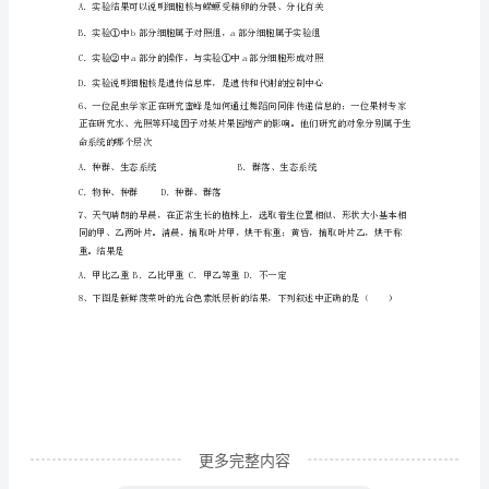
物
试
题
A．有无细胞壁B．有无遗传物质
解
C．有无成形的细胞核D．有无细胞结构
析
版
A．蛋白质B．淀粉C．水D．脂肪
上
海
市
南
更多完整内容