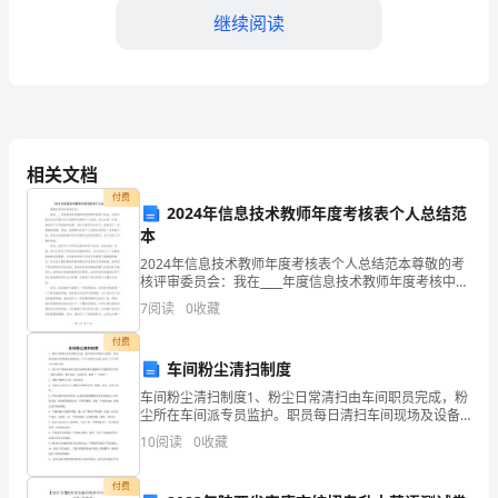
汇
继续阅读
中
学
2024
年
相关文档
高
付费
2024年信息技术教师年度考核表个人总结范
一
本
是
2024年信息技术教师年度考核表个人总结范本尊敬的考
上
核评审委员会：我在____年度信息技术教师年度考核中获
得了机会，向各位委员会成员展示自己的教学成果和个
7
阅读
0
收藏
学
人发展。在过去的一年里，我经历了许多挑战和机遇
付费
期
车间粉尘清扫制度
第
车间粉尘清扫制度1、粉尘日常清扫由车间职员完成，粉
尘所在车间派专员监护。职员每日清扫车间现场及设备
一
两次，中午午休时间12:00-12:30，下午下班后16:30-
10
阅读
0
收藏
17:30。2、进入生产现场必需经过粉
次
付费