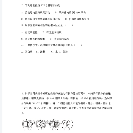
一
上
学
期
第
一
A．A点时植物只进行呼吸作用
次
B．B光照强度下光合速率等于呼吸速率
月
C．D点光合速率达到最大
考
D．DE段的限制因素是光照强度
2、下列过程能使ADP含量增加的是
生