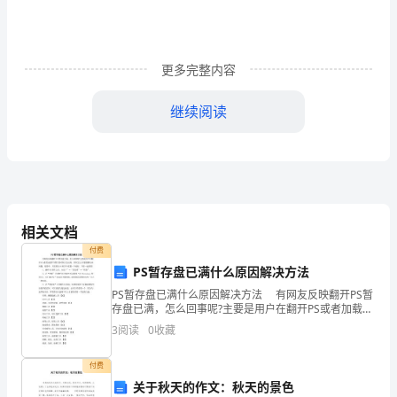
新
年
更多完整内容
的
钟
继续阅读
声
渐
比较严重。
渐
远
相关文档
付费
去，
PS暂存盘已满什么原因解决方法
1、安全方面
我
PS暂存盘已满什么原因解决方法 有网友反映翻开PS暂
存盘已满，怎么回事呢?主要是用户在翻开PS或者加载多
们
个图片的时候才会出现，具体怎么办?想要解决该问题，
3
阅读
0
收藏
很简单，只需要在PS软件中设置一下就好。下
也
付费
从
关于秋天的作文：秋天的景色