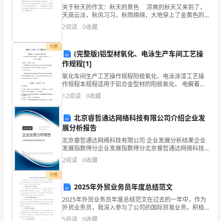
弦。
关于秋天的作文：秋天的景色 凉爽的秋天又来到了，
节
天高云淡，秋风习习，秋雨绵绵，大地穿上了金黄色的
毛衣，枯黄的杨树叶和鲜艳的枫树叶飘落下来，好像彩
日
2
阅读
0
收藏
色的蝴蝶，在空中翩翩起舞。 田野里黄澄澄的稻
的
付费
(完整版)铝型材氧化、电泳生产车间工艺操
气
作规程[1]
氧化车间生产工艺操作规程阳极氧化、电泳涂漆工艺操
氛
作规程本规程适用于铝合金型材的阳极氧化、 电解着色
和电泳涂漆生产 工艺。生产工艺流程阳极氧化、电解着
中
12
阅读
0
收藏
色工艺流程备料及装挂—脱脂—水洗—水洗—碱洗—水
洗—
渐
北京睿哲通达网络科技有限公司介绍企业发
展分析报告
或被冒领。
渐
北京睿哲通达网络科技有限公司 企业发展分析结果企业
走
发展指数得分企业发展指数得分北京睿哲通达网络科技
有限公司综合得分说明：企业发展指数根据企业规模、
2
阅读
0
收藏
企业创新、企业风险、企业活力四个维度对企业发展情
出，
况进
付费
投
2025年外贸业务员年度总结范文
入
2025年外贸业务员年度总结范文在过去的一年中，作为
全，必要时清点人数避免走失。
外贸业务员，我深入参与了公司的国际贸易业务，积极
应对市场变化，努力提升个人业务能力和团队协作效
到
5
阅读
0
收藏