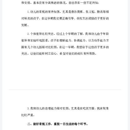
划
幼
儿
学期个人工作计划如下：
园
小
班
个
班级情况分析：
人
工
作
计
划