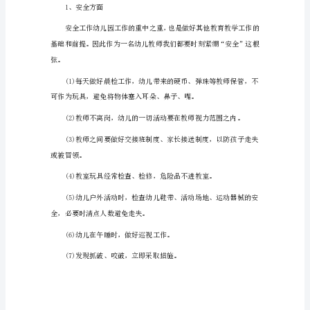
幼
儿
园
发展。
小
班
个
人
工
作
计
划
1（2418
字）