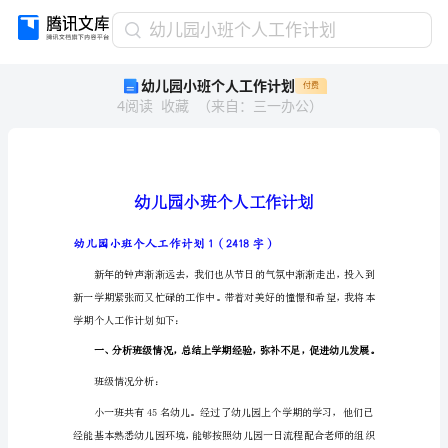
幼
幼儿园小班个人工作计划
儿
幼儿园小班个人工作计划
付费
园
4
阅读
收藏
（
来自
：
三一办公
）
小
班
个
人
工
作
计