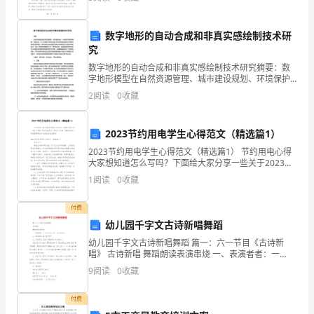
率。以下是我对本年度工作的回顾与总结。一、市场开
拓与客
(6)幼
新
数字地形的自动合成和非真实感绘制技术研
一
究
学
数字地形的自动合成和非真实感绘制技术研究摘要：数
字地形模型在自然资源管理、城市建设规划、环境保护
等领域有着广泛的应用。本文介绍数字地形合成技术和
期
2
阅读
0
收藏
非真实感绘制技术的研究进展及应用情况。数字地形自
动合成技
紧
2023节约用电学生心得范文（精选篇1）
张
2023节约用电学生心得范文（精选篇1） 节约用电心得
大家想知道怎么写吗？下面给大家分享一些关于2023节
而
约用电学生心得范文13篇，希望能够对大家的需要带来
1
阅读
0
收藏
力所能及的有效帮助。2023节约用
又
付费
忙
幼儿园千字文古诗新唱舞蹈
碌
幼儿园千字文古诗新唱舞蹈 篇一：六一节目《古诗新
唱》 古诗新唱 舞蹈朗读表演串烧 一、表演者者：一
的
（1）班18人和一（2）班18人 二、指导教师：赵文丽贺
9
阅读
0
收藏
工
付费