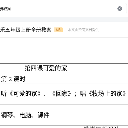
乐五年级上册全册教案
本文由贤阅文档提供
付费
课题
2
教时
第课时