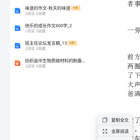
自
味道的作文-秋天的味道
付费
2
阅读
0
收藏
行
快乐的成长作文600字_2
1
阅读
0
收藏
车
班主任论坛发言稿_13
付费
2
阅读
0
收藏
家
纺织品中生物质碳材料的制备与应用
庭
2
阅读
0
收藏
趣
事
作
文：
第
复制全文
一
全屏阅读