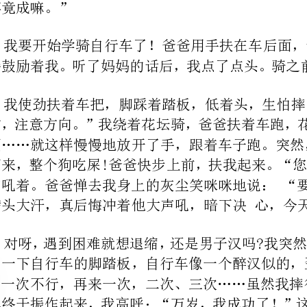
者事竟成嘛。”