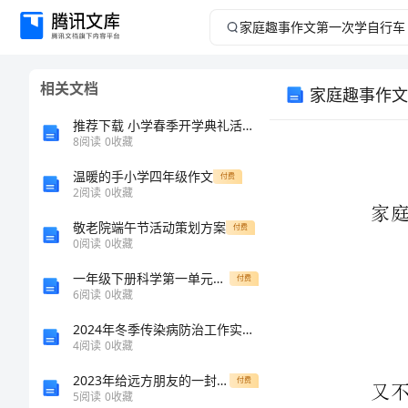
家
庭
相关文档
家庭趣事作文
趣
推荐下载 小学春季开学典礼活动策划书参考
事
8
阅读
0
收藏
温暖的手小学四年级作文
作
付费
2
阅读
0
收藏
文
敬老院端午节活动策划方案
付费
0
阅读
0
收藏
第
一年级下册科学第一单元石头与泥土教案
付费
6
阅读
0
收藏
一
2024年冬季传染病防治工作实施方案
次
4
阅读
0
收藏
2023年给远方朋友的一封信锦集
付费
学
5
阅读
0
收藏