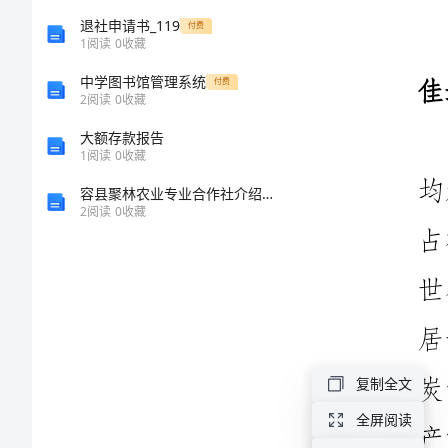
青
退社申请书_119
付费
1
阅读
0
收藏
海
中学图书馆管理系统
付费
2
阅读
0
收藏
经
大额存款报告
1
阅读
0
收藏
济
容县聚林农业专业合作社介绍企业发展分析报告
跨
2
阅读
0
收藏
越
发
展
复制全文
综
全屏阅读