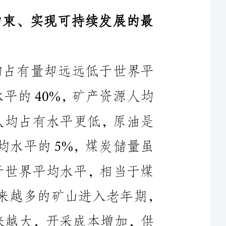
我国资源总量虽居世界前列，但人均占有量却远远低于世界平
均水平。耕地人均占有量不到世界平均水平的40%，矿产资源人均
占有量不足世界平均水平的一半；能源人均占有水平更低，原油是
世界平均水平的8.6%，天然气是世界平均水平的5%，煤炭储量虽
居世界第三位，但人均占有量却只接近于世界平均水平，相当于煤
炭资源中等国家。经过多年开采，我国越来越多的矿山进入老年期，
产能大幅度下降，矿产资源开采难度越来越大，开采成本增加，供
给形势相当严峻。由于国内资源供给不足，重要资源对外依存度不
断上升。据有关部门预测，2010年我国石油对外依存度将达57%，
__开放以来，我们用能源消费翻一番支撑了GDP翻两番；到
2020年，要再实现GDP翻两番，即便是按能源再翻一番考虑，保