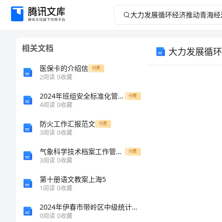
大
力
相关文档
大力发展循环
发
医保卡的介绍信
付费
展
2
阅读
0
收藏
2024年班组安全标准化管理实施细则
循
付费
4
阅读
0
收藏
环
防火工作汇报范文
付费
3
阅读
0
收藏
经
气象科学技术档案工作管理暂行规定
付费
3
阅读
0
收藏
济
第十册语文教案上海5
推
1
阅读
0
收藏
2024年伊春市带岭区中级统计师《统计基础知识理论及相关知识》临考冲刺试题（附答案及解析）
佳选择
动
0
阅读
0
收藏