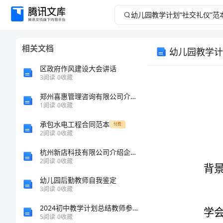
幼
儿
相关文档
幼儿园教学计
园
区政府作风建设大会讲话
教
3
阅读
0
收藏
郑州喜惠管理咨询有限公司介绍企业发展分析报告
学
1
阅读
0
收藏
计
承包水电工程合同范本
付费
2
阅读
0
收藏
划
杭州新店科技有限公司介绍企业发展分析报告
2
阅读
0
收藏
“社
幼儿园后勤教师自我鉴定
交
3
阅读
0
收藏
2024初中教学计划总结教师参考方案
礼
5
阅读
0
收藏