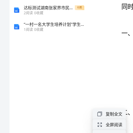
仪”
达标测试湖南张家界市民族中学物理八年级下册从粒子到宇宙专项训练试卷（附答案详解）
付费
2
阅读
0
收藏
范
“一村一名大学生培养计划”学生会工作计划
1
阅读
0
收藏
本
幼
儿
园
教
学
计
划：
复制全文
社
全屏阅读