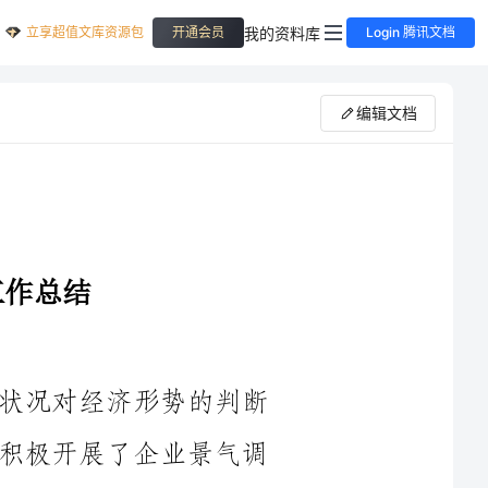
立享超值文库资源包
我的资料库
开通会员
Login 腾讯文档
编辑文档
随着全球经济的不断发展，企业景气状况对经济形势的判断
和预测具有重要意义。____年，我们团队积极开展了企业景气调
发展趋
势，为决策者提供科学有效的参考依据。本文将对我们的调查工