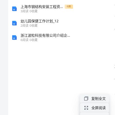
总
上海市钢结构安装工程资料表式
付费
3
阅读
0
收藏
结
幼儿园保健工作计划_12
2
阅读
0
收藏
2024
浙江波粒科技有限公司介绍企业发展分析报告
年
6
阅读
0
收藏
企
业
景
气
调
查
复制全文
工
全屏阅读
作