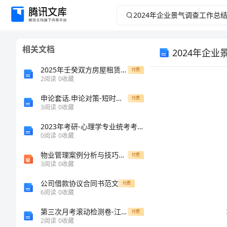
2024
年
相关文档
2024年企
企
2025年壬癸双方房屋租赁合同范文
付费
业
2
阅读
0
收藏
景
申论套话.申论对策-短时间提升资料
付费
3
阅读
0
收藏
气
2023年考研-心理学专业统考考试题库易错、难点精编【D】（参考答案）试卷号；101
0
阅读
0
收藏
调
物业管理案例分析与技巧训练
付费
3
阅读
0
收藏
查
公司借款协议合同书范文
付费
工
6
阅读
0
收藏
第三次月考滚动检测卷-江西南昌市第五中学实验学校物理八年级下册从粒子到宇宙难点解析练习题（含答案解析）
付费
作
2
阅读
0
收藏