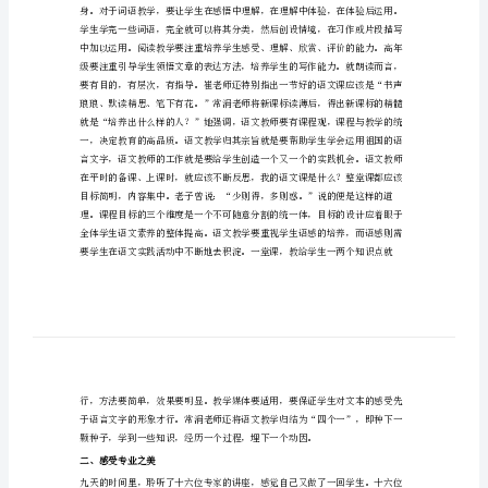
心
得
体
会
又有了全新的认识。
一、理解课标之新
省
级
骨
干
教
师
培