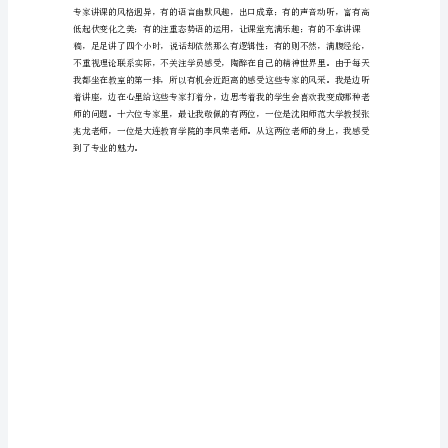
训
学
习
心
得
体
会
省
级
骨
干
教
师