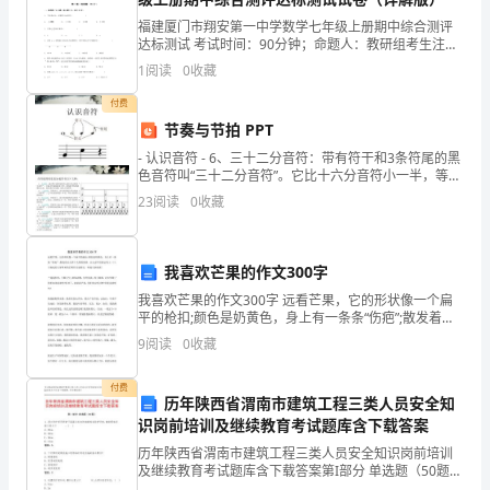
格
福建厦门市翔安第一中学数学七年级上册期中综合测评
达标测试 考试时间：90分钟；命题人：教研组考生注
外
意：1、本卷分第I卷（选择题）和第Ⅱ卷（非选择题）两
1
阅读
0
收藏
部分，满分100分，考试时间90分钟2、答卷前，考
的
付费
节奏与节拍 PPT
冷，
到了专业的魅力。
- 认识音符 - 6、三十二分音符：带有符干和3条符尾的黑
走
色音符叫“三十二分音符”。它比十六分音符小一半，等于
全音符1/32的时值； 7、六十四分音符：带有符干4
23
阅读
0
收藏
在
街
我喜欢芒果的作文300字
上，
我喜欢芒果的作文300字 远看芒果，它的形状像一个扁
平的枪扣;颜色是奶黄色，身上有一条条“伤疤”;散发着让
寒
人胃口大增的清香，让人忍不住想去咬上一口。下面是
9
阅读
0
收藏
给大家带来的芒果作文说明文，欢迎大家阅读! “
风
付费
瑟
历年陕西省渭南市建筑工程三类人员安全知
识岗前培训及继续教育考试题库含下载答案
瑟
历年陕西省渭南市建筑工程三类人员安全知识岗前培训
及继续教育考试题库含下载答案第I部分 单选题（50题）
扑
1. 洞口防护采用贯穿于混凝土板内的钢筋构成防护网时,