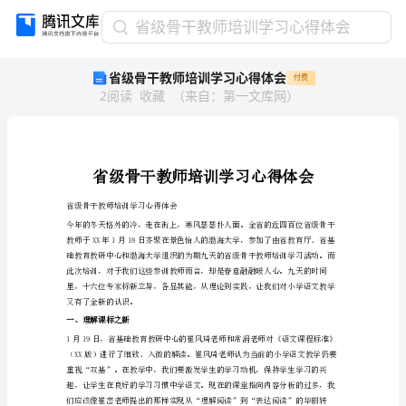
省
省级骨干教师培训学习心得体会
级
省级骨干教师培训学习心得体会
付费
骨
2
阅读
收藏
（
来自
：
第一文库网
）
干
教
师
培
训
学
省级骨干教师培训学习心得体会
习