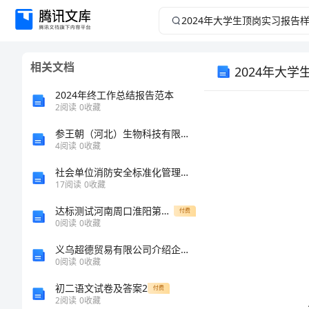
2024
年
相关文档
2024年大
大
2024年终工作总结报告范本
学
2
阅读
0
收藏
生
参王朝（河北）生物科技有限公司介绍企业发展分析报告
4
阅读
0
收藏
顶
社会单位消防安全标准化管理建设标准
17
阅读
0
收藏
岗
达标测试河南周口淮阳第一高级中学物理八年级（下册）冲刺练习难点解析试卷（含答案详解版）
付费
0
阅读
0
收藏
实
义乌超德贸易有限公司介绍企业发展分析报告
习
0
阅读
0
收藏
初二语文试卷及答案2
付费
报
2
阅读
0
收藏