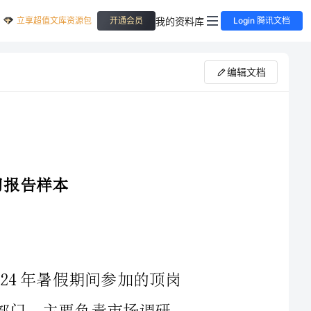
立享超值文库资源包
我的资料库
开通会员
Login 腾讯文档
编辑文档
本次实习是我作为一名大三学生，在2024年暑假期间参加的顶岗
实习。我加入了一家知名互联网公司的市场部门，主要负责市场调研
己的专业能