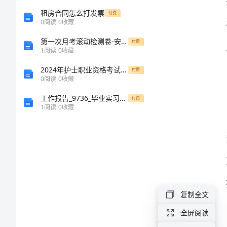
告
租房合同怎么打发票
付费
0
阅读
0
收藏
样
第一次月考滚动检测卷-安徽无为县襄安中学北师大版物理九年级电磁现象综合练习试题（含解析）
付费
1
阅读
0
收藏
本
2024年护士职业资格考试《实践能力》真题练习试卷B卷 附答案
付费
2024
0
阅读
0
收藏
年
工作报告_9736_毕业实习报告题目怎么写
付费
1
阅读
0
收藏
大
学
生
顶
岗
复制全文
实
全屏阅读
习