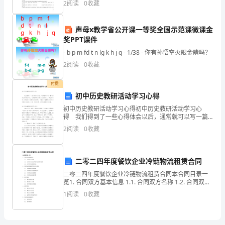
汉
2
阅读
0
收藏
县
声母x教学省公开课一等奖全国示范课微课金
教
奖PPT课件
师
- b p m fd t n lg k h j q - 1/38 - 你有孙悟空火眼金睛吗？
2
阅读
0
收藏
变，使教者怯教，学者怯学。
进
付费
修
初中历史教研活动学习心得
学
初中历史教研活动学习心得初中历史教研活动学习心
得 我们得到了一些心得体会以后，通常就可以写一篇
校
心得体会将其记下来，这样能够给人努力向前的动力。
2
阅读
0
收藏
那么如何写心得体会才能更有感染力呢？下面是小编整
侯
理的
小
二零二四年度餐饮企业冷链物流租赁合同
二零二四年度餐饮企业冷链物流租赁合同本合同目录一
青
览1. 合同双方基本信息 1.1. 合同双方名称 1.2. 合同双方
法定代表人或授权代表 1.3. 合同双方联系方式2. 冷链物
应
1
阅读
0
收藏
流设施租赁的
用