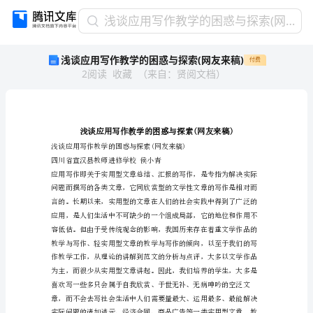
浅
浅谈应用写作教学的困惑与探索(网友来稿)
谈
浅谈应用写作教学的困惑与探索(网友来稿)
付费
应
2
阅读
收藏
（
来自
：
贤阅文档
）
用
写
作
教
学
的
四川省宣汉县教师进修学校侯小青
困