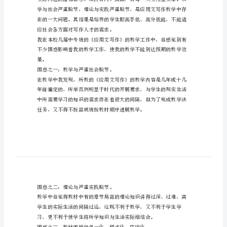
惑
与
探
索
(网
友
来
稿)
浅
谈