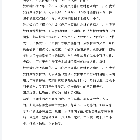
应
应社会各方面对写作人才的需求。
用
写
作
果。
教
困惑之一：教学与严重社会脱节。
学
的
困
惑
与
探
索
(网