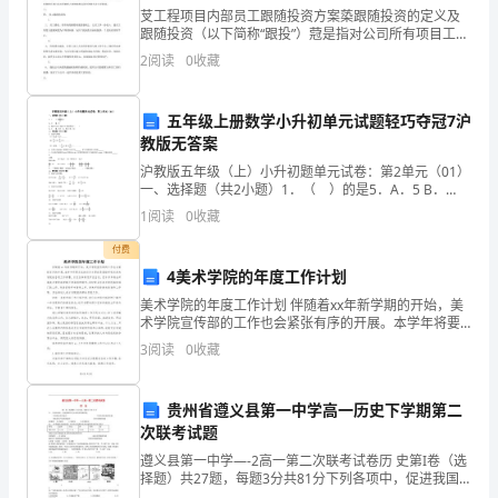
芆工程项目内部员工跟随投资方案蒅跟随投资的定义及
惑
跟随投资（以下简称“跟投”）蒄是指对公司所有项目工
程，公司员工选择性参与出资，通过公司统筹主持，与
2
阅读
0
收藏
与
公司一起共同投资的行为。跟投人员在所投项目结算
后，根据
探
五年级上册数学小升初单元试题轻巧夺冠7沪
教版无答案
索
沪教版五年级（上）小升初题单元试卷：第2单元（01）
(网
一、选择题（共2小题）1．（ ）的是5．A．5 B．
82．0.25×0.4÷0.25×4的结果是（ ）A．1 B．0.4 C．
1
阅读
0
收藏
友
0.16 D．1.
付费
来
4美术学院的年度工作计划
稿)
美术学院的年度工作计划 伴随着xx年新学期的开始，美
术学院宣传部的工作也会紧张有序的开展。本学年将要
四
完成的任务主要还是围绕学校及美术学院的各项工作部
3
阅读
0
收藏
署，以及各种特定节日活动。但本学年将会开展美术
川
贵州省遵义县第一中学高一历史下学期第二
省
次联考试题
宣
遵义县第一中学—-2高一第二次联考试卷历 史第I卷（选
择题）共27题，每题3分共81分下列各项中，促进我国
古代小农经济发展的是 冶铁技术的进步