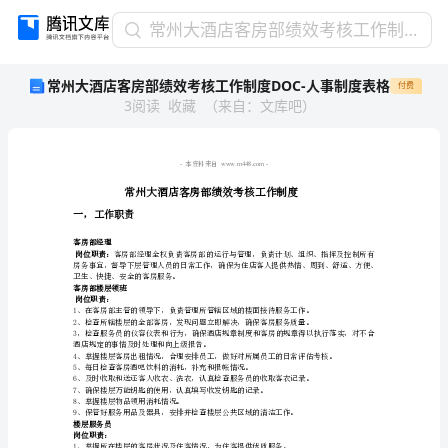
常
常州大酒店客房部绩效考核工作制度DOC-人事制度表格
州
常州大酒店客房部绩效考核工作制度DOC-人事制度表格
付费
大
3
阅读
收藏
（
来自
：
文库吧
）
酒
店
客
房
本资料来自
部
绩
一，工作职责
效
客房部经理