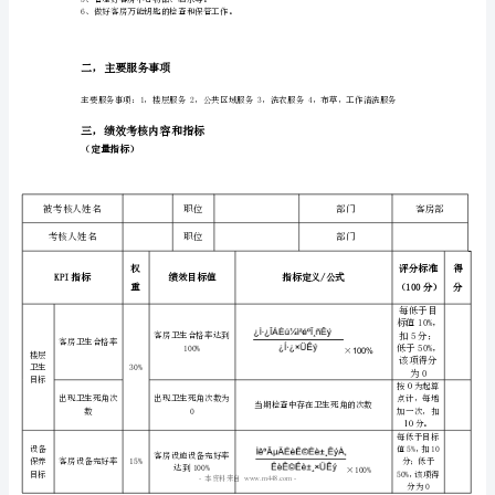
5、按要求填写各种报表。
6、保持客房楼面的安静和安全。
度
7、每天整理工作间及清洁用具。
表
客房中心领班
岗位职责：
格
常
酒店规定的事情及时处理和向上级汇报。
州
大
酒
7、监督服务员领取、归还万能钥匙，并做
8、完成部门经理、助理及各主管下达的各
店
9、负责客房部文书档案处理和保管工作。
10、负责对外发文和对内行文。
客
房
本资料来自
部