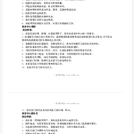
岗位职责：
考
卫生、快捷、安全的客房服务。
核
客房部楼层领班
岗位职责：
工
1、
作
酒店规定的事情及时处理和向上级报告。
4、
制
度
8、掌握楼层物品领用消耗情况。
DOC-
楼层服务员
人
岗位职责：
1、
事
2、
按程序清扫客房，并保证效率和质量。
3、严格控制客用消耗品，防止浪费和流失。
制