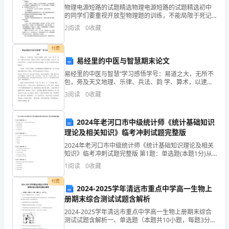
客
物理电源短路的试题精选物理电源短路的试题精选初中
的同学们要重视开放型物理题的训练，不能局限于死记
房
硬背之中。开放型物理题要求学生在平时练习中重视一
2
阅读
0
收藏
题多解，不能浅尝辄止。中考试题练习之欧姆定律下面
三，绩效考核内容和指标
部
是对中考
付费
（定量指标）
经
易经里的中医与智慧期末论文
易经里的中医与智慧”学习感悟学号：易道之大，无所不
理
包，旁及天文地理、乐律、兵法、韵 学、算术，以逮方
外之炉火。原以为《易经》只是远古时期的 小家之学，
岗
3
阅读
0
收藏
通过近来的学习，才知道它是众多知识的根源，也 是中
被考核人姓名
职位
位
2024年老河口市中级统计师《统计基础知识
考核人姓名
职位
职
理论及相关知识》临考冲刺试题完整版
2024年老河口市中级统计师《统计基础知识理论及相关
责：
权
知识》临考冲刺试题完整版 第1题：单选题(本题1分)从
KPI指标
绩效目标值
经济学理论上说，生产的外部不经济会造成（）。A.资
客
1
阅读
0
收藏
重
源均衡配置B.资源有效配置C.产品供给过少D
付费
房
2024-2025学年清远市重点中学高一生物上
册期末综合测试试题含解析
部
客房卫生合格率达到
2024-2025学年清远市重点中学高一生物上册期末综合
客房卫生合格率
经
测试试题含解析一、单选题（本题共10小题，每题3分，
100%
楼层
共30分）1、下列关于细胞膜的相关知识，不正确的是（