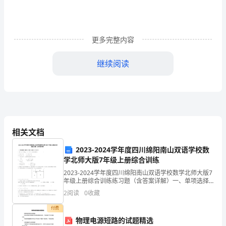
绩
效
考
更多完整内容
核
本资料来自
继续阅读
工
11、接受部门委托负责与其他部门的沟通、联系。
客房中心服务员
作
岗位职责：
制
度
相关文档
4、与其它部门沟通联系及传递信息。
一，
2023-2024学年度四川绵阳南山双语学校数
5、管理好客房中心物品、酒水等。
学北师大版7年级上册综合训练
工
6、做好客房万能钥匙的检查和保管工作。
2023-2024学年度四川绵阳南山双语学校数学北师大版7
作
年级上册综合训练练习题（含答案详解）一、单项选择
题（本题共10小题，每小题2分，共20分）1、解一元一
2
阅读
0
收藏
职
次方程时，去分母正确的是（
二，主要服务事项
付费
责
物理电源短路的试题精选