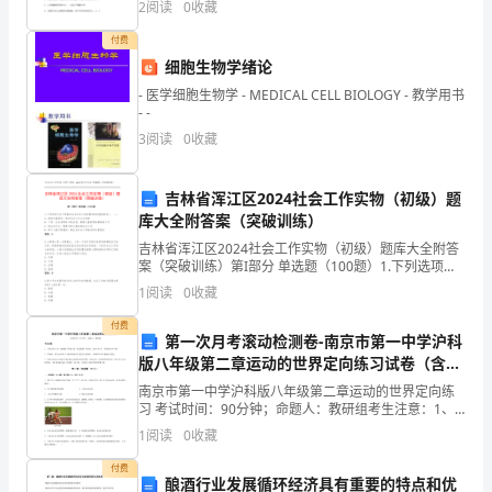
2
阅读
0
收藏
）A．科学家常常用哺乳动物红细胞作材
卫生
30%
理
目标
付费
全
细胞生物学绪论
出现卫生死角次
出现卫生死角次数为
权
- 医学细胞生物学 - MEDICAL CELL BIOLOGY - 教学用书
数
0
- -
负
3
阅读
0
收藏
设备
责
客房设施设备完好率
保养
客房设备完好率
15%
吉林省浑江区2024社会工作实物（初级）题
达到100%
客
目标
库大全附答案（突破训练）
本资料来自
房
吉林省浑江区2024社会工作实物（初级）题库大全附答
案（突破训练）第I部分 单选题（100题）1.下列选项中
关于我国对企业社会工作的需求表述错误的是（ ）。A:
部
1
阅读
0
收藏
弱资本强劳动，维护社会公平公正艰难
的
付费
第一次月考滚动检测卷-南京市第一中学沪科
版八年级第二章运动的世界定向练习试卷（含答
运
案详解）
南京市第一中学沪科版八年级第二章运动的世界定向练
行
习 考试时间：90分钟；命题人：教研组考生注意：1、
本卷分第I卷（选择题）和第Ⅱ卷（非选择题）两部分，满
1
阅读
0
收藏
与
分100分，考试时间90分钟2、答卷前，考生务必
付费
管
酿酒行业发展循环经济具有重要的特点和优