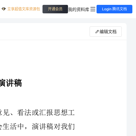
立享超值文库资源包
我的资料库
开通会员
Login 腾讯文档
编辑文档