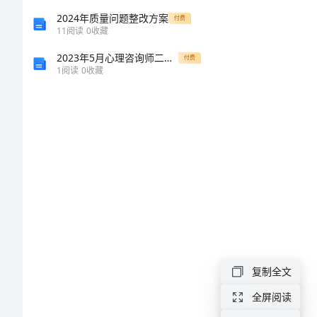
讲
2024年质量问题整改方案
付费
11
阅读
0
收藏
稿
2023年5月心理咨询师二级考试试题真题及答案(打印版)
付费
1
阅读
0
收藏
企
业
员
工
责
任
与
担
复制全文
当
全屏阅读
演