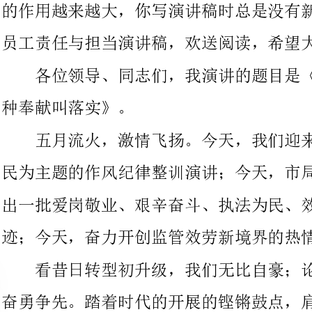
种奉献叫落实》。
五月流火，激情飞扬。今天，我们迎来了以爱我工商、执法为
民为主题的作风纪律整训演讲；今天，市局远程视频会议系统将播
出一批爱岗敬业、艰辛奋斗、执法为民、效劳开展的先进典型事
迹；今天，奋力开创监管效劳新境界的热情将借此再度升温。
看昔日转型初升级，我们无比自豪；论今朝开创新境界，我们
奋勇争先。踏着时代的开展的铿锵鼓点，肩扛工商跨越的历史使
命，今天，我要放眼全局，饱醮敬意，礼赞新的红盾英雄，放声讴
歌与全市工商事业开展相濡以沫，休戚与共，一同成长，一道奉献
的兄弟姐妹。也许，你们还在一个不起眼的角落舞动青春；也许，
你们还在执法一线挑战辛苦；也许，你们还在一堆堆文字材料中敲
打岁月，但是，不管你们身处何地，不管你们身居何位，只要你们