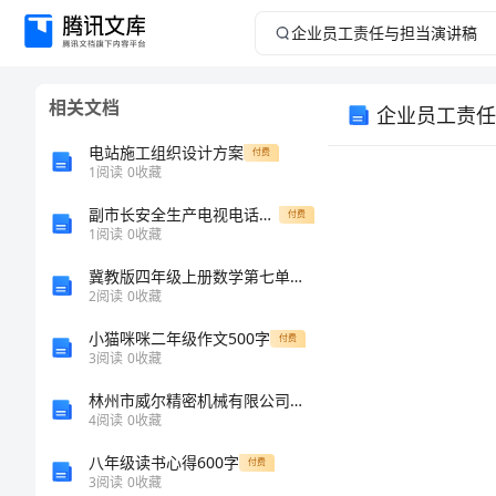
企
业
相关文档
企业员工责任
员
电站施工组织设计方案
付费
工
1
阅读
0
收藏
副市长安全生产电视电话会议讲话
责
付费
1
阅读
0
收藏
任
冀教版四年级上册数学第七单元 垂线和平行线 测试卷精品（各地真题）
2
阅读
0
收藏
与
小猫咪咪二年级作文500字
付费
3
阅读
0
收藏
担
林州市威尔精密机械有限公司介绍企业发展分析报告
当
4
阅读
0
收藏
八年级读书心得600字
付费
演
3
阅读
0
收藏