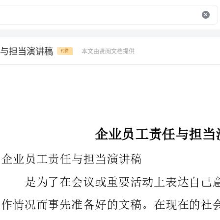
与担当演讲稿
本文由贤阅文档提供
付费
企业员工责任与担当演讲稿
企业员工责任与担当演讲稿
是为了在会议或重要活动上表达自己意见、看法或汇报思想工
作情况而事先准备好的文稿。在现在的社会生活中，演讲稿对我们
的作用越来越大，你写演讲稿时总是没有新意？下面是收集的企业
员工责任与担当演讲稿，欢送阅读，希望大家能够喜欢。
各位领导、同志们，我演讲的题目是《有一种责任叫担当有一