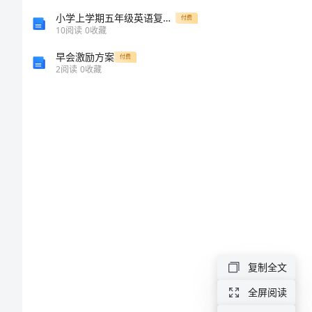
3
导
小学上学期五年级英语复习计划
付费
4
10
阅读
0
收藏
力
5
早会激励方案
付费
2
阅读
0
收藏
6
问
7
8
卷
调
9
查
10
表
11
虹
12
口
复制全文
13
区
全屏阅读