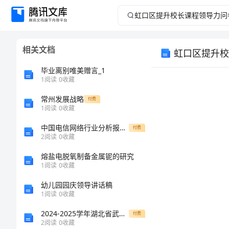
虹
口
相关文档
虹口区提升校
区
毕业离别唯美赠言_1
提
1
阅读
0
收藏
常州发展战略
升
付费
1
阅读
0
收藏
校
中国电信网络行业分析报告资料
付费
2
阅读
0
收藏
长
熔盐电脱氧制备金属铌的研究
1
阅读
0
收藏
课
幼儿园园庆领导讲话稿
程
1
阅读
0
收藏
1
2024-2025学年湖北省武汉市江岸区七一华源中学化学九上期末联考试题含解析
付费
领
2
2
阅读
0
收藏