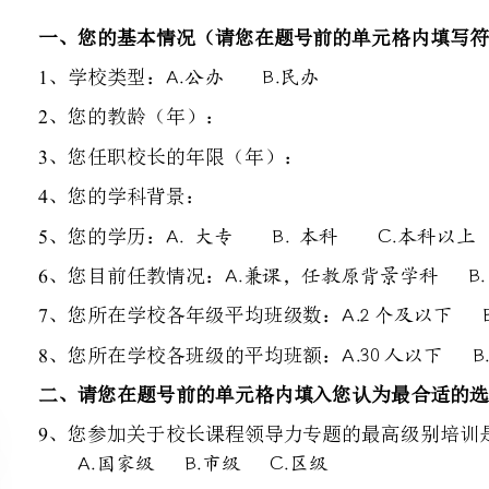
、您任职校长的年限（年）：
、您的学科背景：
、您的学历：
A.大专B.本科C.本科以上
、您目前任教情况：
、您所在学校各年级平均班级数：
、您所在学校各班级的平均班额：
二、请您在题号前的单元格内填入您认为最合适的选项序号：
、您参加关于校长课程领导力专题的最高级别培训是：
A.国家级B.市级C.区级
、您有印象的相关累计参加培训的时间有：
、您认为自己的业务能力是否适应学校课程改革的领导：
A.完全适应B.基本适应C.有一定距离D.不能适应
、您认为本校教师在教学各环节的工作投入与成效的比例关系是：
D.很不合理
A.很合理B.比较合理C.不太合理
、您认为本校教师对于新课改的适应程度：
A.很适应B.基本适应C.不太适应D.很不适应