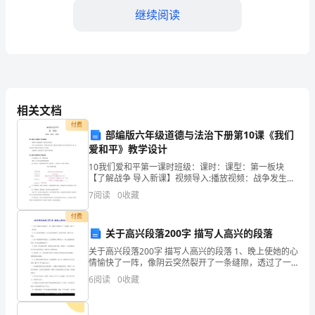
继续阅读
好！
我
是
一
识和技能。
相关文档
名
付费
部编版六年级道德与法治下册第10课《我们
高
爱和平》教学设计
中
10我们爱和平第一课时班级：课时：课型：第一板块
【了解战争 导入新课】视频导入:播放视频：战争发生的
情景导语：我们热爱和平，但战争从未远离。20世纪前
学
7
阅读
0
收藏
50年发生过两次世界大 战，这两次世界大战给人
生，
付费
关于高兴段落200字 描写人高兴的段落
今
关于高兴段落200字 描写人高兴的段落 1、晚上使她的心
情愉快了一阵，像阴云突然裂开了一条缝隙，透过了一
天
丝阳光。 2、花儿在灿烂地微笑，鸟儿在快乐地欢叫，我
6
阅读
0
收藏
的心情啊，像吃了蜜一样甜。 3、他一
我