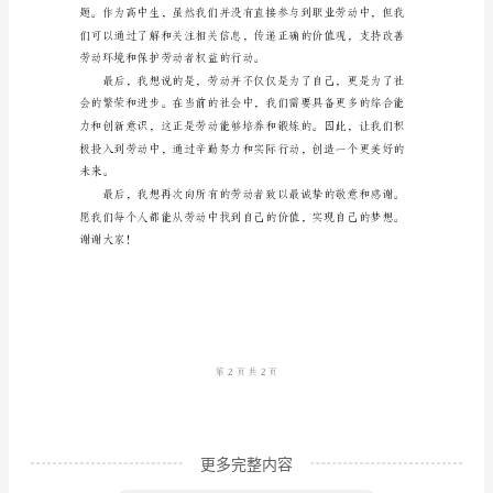
亲
爱
的
老
师、
亲
爱
的
同
学
们：
大
更多完整内容
家