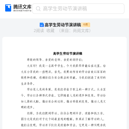
高
高学生劳动节演讲稿
学
高学生劳动节演讲稿
付费
生
2
阅读
收藏
（
来自
：
尚阅文库
）
劳
动
节
演
讲
稿
高