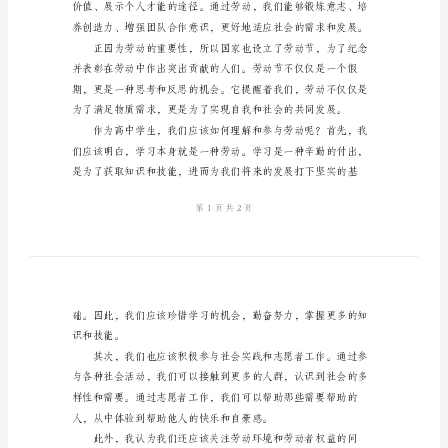
学
生
劳
生活条件。
动
节
演
讲
明的进步。
稿
尊
敬
的
领
导、