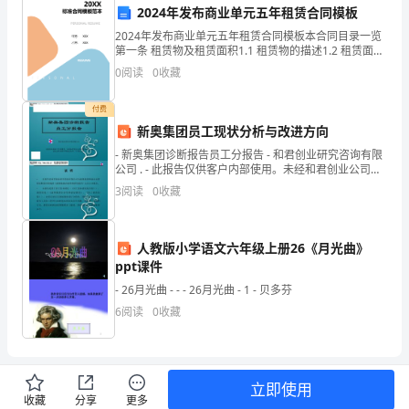
很
劳动环境和保护劳动
2024年发布商业单元五年租赁合同模板
荣
2024年发布商业单元五年租赁合同模板本合同目录一览
第一条 租赁物及租赁面积1.1 租赁物的描述1.2 租赁面积
幸
第二条 租赁期限2.1 租赁开始日期2.2 租赁结束日期第三
0
阅读
0
收藏
条 租金及支付方式3.1 租
能
付费
站
新奥集团员工现状分析与改进方向
- 新奥集团诊断报告员工分报告 - 和君创业研究咨询有限
在
公司 . - 此报告仅供客户内部使用。未经和君创业公司的
未来。
书面许可，其他任何机构不得擅
这
3
阅读
0
收藏
里，
人教版小学语文六年级上册26《月光曲》
给
ppt课件
谢谢大家！
大
- 26月光曲 - - - 26月光曲 - 1 - 贝多芬
6
阅读
0
收藏
家
分
享
立即使用
收藏
分享
更多