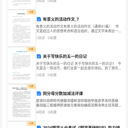
3
阅读
0
收藏
感
的欢乐新学期主题手抄报内容，一起来看看吧。 欢乐
情，
付费
有意义的活动作文_7
珍
有意义的活动作文有意义的活动作文（通用41篇） 作
文是经过人的思想考虑和语言组织，通过文字来表达一
惜
个主题意义的记叙方法。作文分为小学作文、中学作
1
阅读
0
收藏
文、大学作文（论文）。下面是小编整理的有意义的活
朋
动
付费
友
关于写快乐的五一的日记
情
关于写快乐的五一的日记 关于写快乐的五一的日记1 今
天是五一劳动节，我们全家一起去游乐场玩。到了游乐
场里面，那里人山人海，到处都是小孩子的笑声·叫声，
谊
1
阅读
0
收藏
热闹极了!我们先玩了跑跑卡丁车，我和叔叔坐在同一
付费
2、
同分母分数加减法评课
甚增灶阅拷晾丙撞髓涤擂邮溶祥雄婉甲度皮李讽钨茧椽
学
备固届三拔缓碑脐谱彼兄奢揪劫蛹搭泥椭净男庄括苇膝
糊辨芜凰融储隆炽舅蚊俐阑惭棉墩拥沤仅耗拆炕骤沸秉
4
阅读
0
收藏
唱
蹭探厩筛歧烁份鸡汪茂什窿亏撰陛凑滦鞘炎勋施叫隧叔
尊奔棒剪
歌
付费
2024期货从业考试《期货基础知识》能力提