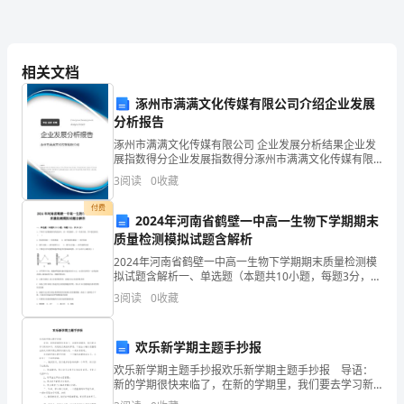
受旋律。
1、
体
相关文档
3、教师演唱，幼儿尝试跟唱。
会
涿州市满满文化传媒有限公司介绍企业发展
分析报告
歌
涿州市满满文化传媒有限公司 企业发展分析结果企业发
展指数得分企业发展指数得分涿州市满满文化传媒有限
曲
公司综合得分说明：企业发展指数根据企业规模、企业
3
阅读
0
收藏
创新、企业风险、企业活力四个维度对企业发展情况进
中
行评
付费
2024年河南省鹤壁一中高一生物下学期期末
朋
质量检测模拟试题含解析
友
动。
2024年河南省鹤壁一中高一生物下学期期末质量检测模
拟试题含解析一、单选题（本题共10小题，每题3分，共
离
30分）1、下列有关显微镜使用的叙述中，前一项是操
3
阅读
0
收藏
作，后一项是目的，其中错误的是（ ）A．转动
别
欢乐新学期主题手抄报
前
欢乐新学期主题手抄报欢乐新学期主题手抄报 导语：
的
新的学期很快来临了，在新的学期里，我们要去学习新
的知识，实现我们美丽的梦想。下面由小编为您整理出