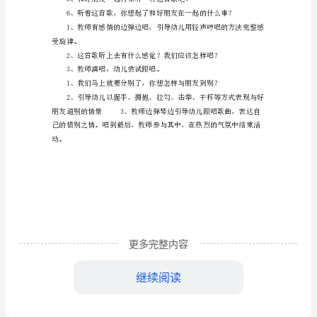
案
空隙。
大
2、音乐磁带。
班
音
乐
离
是唱起这首歌。
圆
3、播放
时
活
句什么话？什么意思？
更多完整内容
动
教
继续阅读
案