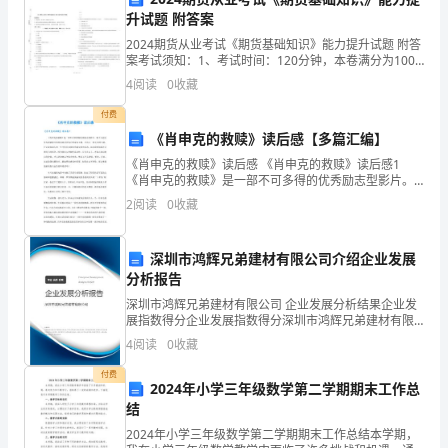
曲，
升试题 附答案
2024期货从业考试《期货基础知识》能力提升试题 附答
表
案考试须知：1、考试时间：120分钟，本卷满分为100
分。 2、请首先按要求在试卷的指定位置填写您的姓名、
4
阅读
0
收藏
达
准考证号等信息。 3、请仔细阅读各种题目
付费
朋
《肖申克的救赎》读后感【多篇汇编】
友
《肖申克的救赎》读后感 《肖申克的救赎》读后感1
《肖申克的救赎》是一部不可多得的优秀励志型影片。
间
我个人把它作为保留影片的原因就是因为它的深远主
2
阅读
0
收藏
题。它给人一种无形的力量，它让我知道人的一生中所
的
应该拥
深圳市鸿辉兄弟建材有限公司介绍企业发展
眷
分析报告
恋
深圳市鸿辉兄弟建材有限公司 企业发展分析结果企业发
展指数得分企业发展指数得分深圳市鸿辉兄弟建材有限
情
公司综合得分说明：企业发展指数根据企业规模、企业
4
阅读
0
收藏
创新、企业风险、企业活力四个维度对企业发展情况进
意。
行评
付费
2024年小学三年级数学第二学期期末工作总
结
1、
2024年小学三年级数学第二学期期末工作总结本学期，