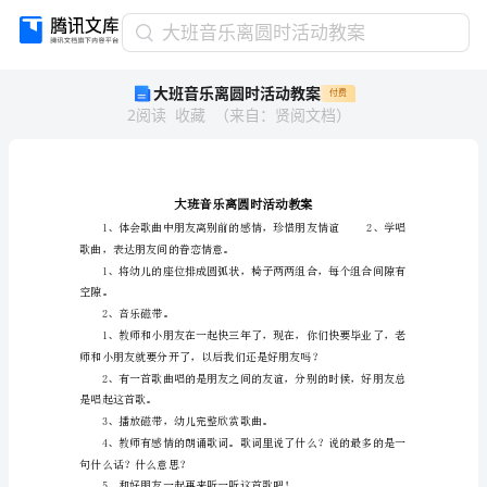
大
大班音乐离圆时活动教案
班
大班音乐离圆时活动教案
付费
音
2
阅读
收藏
（
来自
：
贤阅文档
）
乐
离
圆
时
活
动
歌曲，表达朋友间的眷恋情意。
教