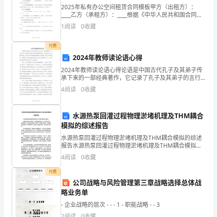
五、
项目组成。
2025年私有办公空间租赁合同模板甲方（出租方）：
编
____乙方（承租方）：____根据《中华人民共和国合同
法》及相关法律法规的规定，甲乙双方在平等、自愿、
制
1
阅读
0
收藏
公平、诚实信用的原则基础上，就甲方将其办公空间
原
付费
则
2024年教师读论语心得
.........................................................................................
2024年教师读论语心得论语是中国古代孔子及其弟子传
2
承下来的一部经典著作，它记录了孔子及其弟子的言行
六、
和传授的道德法则，对于我作为一名教师来说，读论语
4
阅读
0
收藏
不仅能够使我接触到古代智慧，增长自己的修养，更能
消
够从
防
水源热泵回灌过程物理淤堵机理及THM耦合
专
山隧道进入江西省。
模拟的综述报告
项
水源热泵回灌过程物理淤堵机理及THM耦合模拟的综述
方
报告水源热泵回灌过程物理淤堵机理及THM耦合模拟的
案
综述报告随着环保理念的不断提升，绿色能源逐渐成为
4
阅读
0
收藏
了人们追求的方向。水源热泵作为一种新型绿色能源，
.................................................................................
得到
3
付费
公司战略与风险管理第三章战略选择总体战
1、
略业务单
消
- 企业战略的层次 - - - 1 - 职能战略 - - 3
防
2
阅读
0
收藏