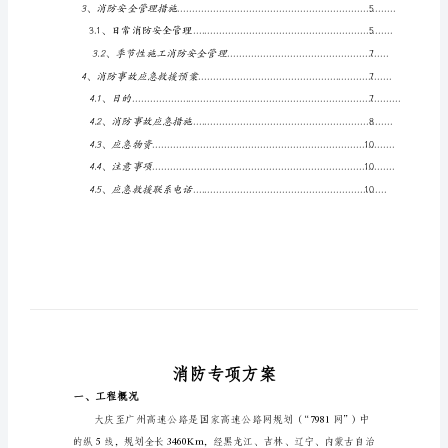
一、
二、指导思想
....................................
工
三、任务和目标
.................................
程
四、编制范围
....................................
概
五、编制原则
....................................
况
六、消防专项方案
.............................
1
HYPERLINK
......................
\l
2、消防组织机构
............................
"_Toc211997104"
2.1、消防领导小组
.......................
二、
2.2、消防领导小组职责
...............
指
导
3、消防安全管理措施
......................
思
3.1、日常消防安全管理
.................