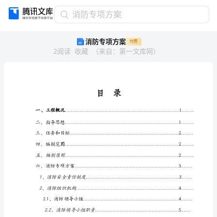
消
消防专项方案
防
消防专项方案
付费
专
2
阅读
收藏
（
来自
：
第一文库网
）
项
方
案
目
录
目
HYPERLINK
\l
一、工程概况
....................................
"_Toc211997103"