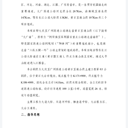
想
3.2、季节性施工消防安全管理
.....
1
4、消防事故应急救援预案
...............
HYPERLINK
\l
4.1、目的
.....................................
"_Toc2
4.2、消防事故应急措施
.................
目
4.3、应急物资
..............................
录
一、
4.4、注意事项
..............................
工
程
4.5、应急救援联系电话
.................
概
况
.........................................................................................
1
二、
指
导