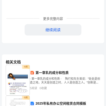
思
想
.........................................................................................
1
更多完整内容
三、
继续阅读
任
务
和
目
一、工程概况
标
.....................................................................................
相关文档
2
付费
四、
第一章乳的成分和性质
编
- 第一章乳的成分和性质 - 陶行知先生曾说：“处处是创
制
造之地，天天是创造之时，人人是创造之人。”创新是一
范
个民族进步的灵魂，是国家兴旺发达的不竭动力，一个
5
阅读
0
收藏
民族缺乏创造能力
围
.........................................................................................
付费
2
2025年私有办公空间租赁合同模板