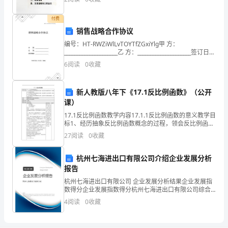
安
梁与路基同宽。
全
付费
责
销售战略合作协议
任
编号：HT-RWZiWlLvTOYTfZGxiYlg甲 方：
大冶互通等。
制
_____________________乙 方：_____________________签订日
期：_____________
度
6
阅读
0
收藏
二、指导思想
3
.........................................................................
新人教版八年下《17.1反比例函数》（公开
2、
课）
消
17.1反比例函数教学内容17.1.1反比例函数的意义教学目
防
标1、经历抽象反比例函数概念的过程，领会反比例函数
的意义，理解反比例函数的概念。2、经历抽象反比例函
组
27
阅读
0
收藏
数概念的过程，体会数学学习的重要性，提高
织
杭州七海进出口有限公司介绍企业发展分析
机
报告
构
杭州七海进出口有限公司 企业发展分析结果企业发展指
.................................................................................
数得分企业发展指数得分杭州七海进出口有限公司综合
4
得分说明：企业发展指数根据企业规模、企业创新、企
4
阅读
0
收藏
业风险、企业活力四个维度对企业发展情况进行评价。
2.1、
该企
消