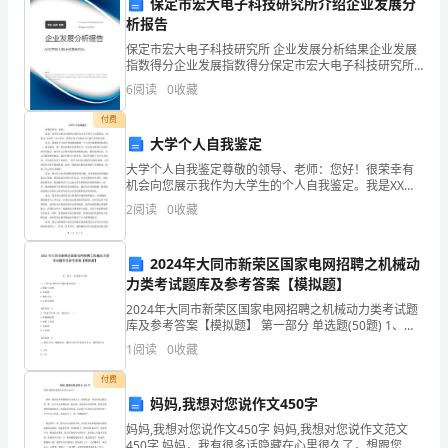
诸
保定市宏大电子科技研究所介绍企业发展分
析报告
多
保定市宏大电子科技研究所 企业发展分析结果企业发展
指数得分企业发展指数得分保定市宏大电子科技研究所
挑
综合得分说明：企业发展指数根据企业规模、企业创
6
阅读
0
收藏
新、企业风险、企业活力四个维度对企业发展情况进行
战。
四、经营管理分析
评价。
付费
全
大学个人自我鉴定
大学个人自我鉴定尊敬的领导、老师：您好！很荣幸有
球
机会向您展示我作为大学生的个人自我鉴定。我是XX大
学的一名大学生，我将在以下方面对自己进行评价和反
2
阅读
0
收藏
经
思。首先，我相信个人的学术成就是衡量一个大学生最
重要的
济
2024年大同市新荣区国家电网招聘之机械动
进了员工的积极性和创造力。
持
力类考试题库及参考答案【模拟题】
2024年大同市新荣区国家电网招聘之机械动力类考试题
续
库及参考答案【模拟题】 第一部分 单选题(50题) 1、下
列刀具材料中红硬性最好的是( )A.碳素工具钢B.高速钢C.
1
阅读
0
收藏
低
硬质合金D.含钴高速
付费
迷，
妈妈,我想对您说作文450字
国
营行为，降低了经营风险。
妈妈,我想对您说作文450字 妈妈,我想对您说作文范文
450字 妈妈，我有很多话隐藏在心里很久了，想跟您