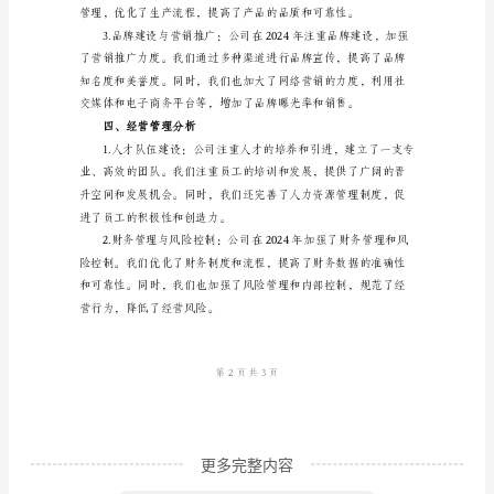
环
境
分
析
2024
年，
我
户体验。
公
三、经营策略分析
司
在
复
杂
更多完整内容