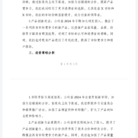
2024
年
公
司
经
二、经营业绩分析
营
工
作
总
结
一、
市
场