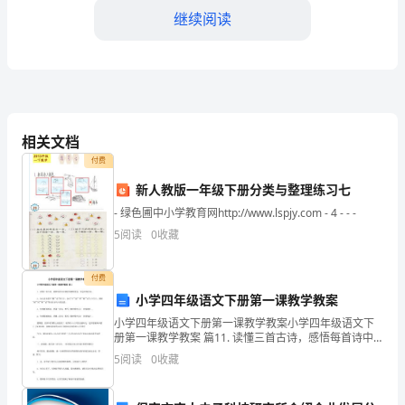
多
继续阅读
变
的
市
场
相关文档
环
付费
境
新人教版一年级下册分类与整理练习七
名度和影响力。
- 绿色圃中小学教育网http://www.lspjy.com - 4 - - -
中，
5
阅读
0
收藏
成
功
付费
小学四年级语文下册第一课教学教案
应
小学四年级语文下册第一课教学教案小学四年级语文下
册第一课教学教案 篇11. 读懂三首古诗，感悟每首诗中
对
描绘的独特景色，体会表现手法。3. 会认读本课
5
阅读
0
收藏
中"螺""谙"等生字，会写"亭""庭""潭""螺""
了