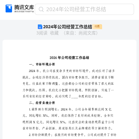
2024
2024年公司经营工作总结
年
2024年公司经营工作总结
付费
公
3
阅读
收藏
（
来自
：
尚阅文库
）
司
经
营
工
作
总
一、市场环境分析
结