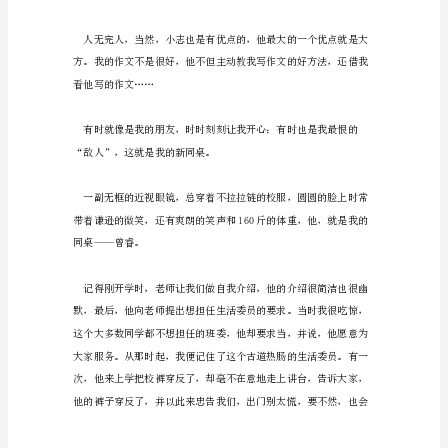
最
熟
悉
的，
相
处
时
间
最
长
的
就
是