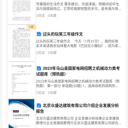
写
看他写的作文……
专属我的生活作文 雾失楼台，月迷津渡。转眼间初中生
活与我擦肩而过，它带给我那短暂的岁月，是幸福与快
人
乐的，如同春天的桃花绽放它的娇艳。 “回忆城” 记忆是
3
阅读
0
收藏
生命的内存，把自己的回忆都封锁在昔日
物
付费
同
过头的玩笑三年级作文
“敌人”，这就是我的新同桌。
桌
过头的玩笑三年级作文 今天（1月31日），我的好朋
友许诺请我去仙林看大电影《巴拉拉小魔仙》，因为家
的
中有客人，妈妈不能陪我去，所以只好阿姨（许诺妈
2
阅读
0
收藏
妈）一人带我们去。 下午看电影回来，许诺不想让我
作
2023年马山县国家电网招聘之机械动力类考
文
试题库（预热题）
的
2023年马山县国家电网招聘之机械动力类考试题库（预
同桌——曾睿。
热题） 第一部分 单选题(50题) 1、选择齿轮的结构形式
相
(实心式、辐板式、轮辐式)和毛坯获得的方法(棒料车
1
阅读
0
收藏
削，锻造、模压和铸造等)，与(
关
北京众盛达建筑有限公司介绍企业发展分析
资
报告
北京众盛达建筑有限公司 企业发展分析结果企业发展指
料，
数得分企业发展指数得分北京众盛达建筑有限公司综合
得分说明：企业发展指数根据企业规模、企业创新、企