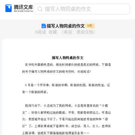
描
描写人物同桌的作文
写
描写人物同桌的作文
付费
人
6
阅读
收藏
（
来自
：
贤阅文档
）
物
同
桌
的
作
文
描