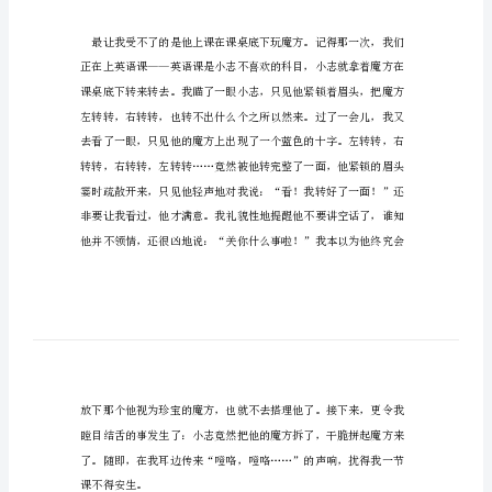
写
人
物
有一个崭新的同桌。
同
桌
的
作
文
在
学
校
外
面