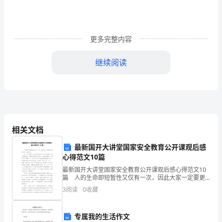
我
们
更多完整内容
的
继续阅读
同
桌。
下
面
相关文档
是
课不得安生。
最新国开大讲堂国家安全教育公开课观后感
的
心得范文10篇
关
最新国开大讲堂国家安全教育公开课观后感心得范文10
篇 人的生命即短暂性又仅有一次，因此大家一定要更
为爱惜生命，确保安全。 每一次上学路上父母总是会
于
3
阅读
0
收藏
在身后千叮咛万嘱咐：“道上确保安全，不要在马路正
描
专属我的生活作文