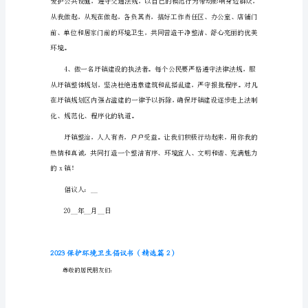
境
卫
生
倡
议
书
辉映，相得益彰。
（精
选
篇
1）
全
乡
各