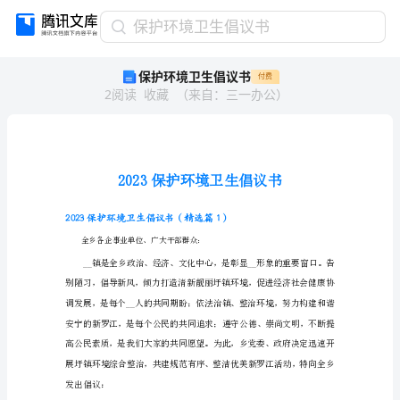
保
保护环境卫生倡议书
护
保护环境卫生倡议书
付费
环
2
阅读
收藏
（
来自
：
三一办公
）
境
卫
生
倡
议
书
2023