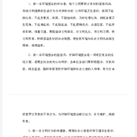
保
护
全乡各企事业单位、广大干部群众：
环
境
卫
生
倡
议
书
2023
发出倡议：
保
护
环