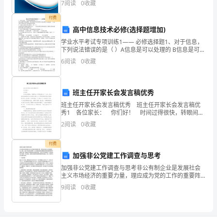
彰
7
阅读
0
收藏
业风险、企业活力四个维度对企业发展情况进行评价。
该企
显
付费
高中信息技术必修(选择题增加)
__
学业水平考试专项训练1—— 必修选择题1、对于信息，
形
下列说法错误的是（ ）A信息是可以处理的 B信息是可以
共享的C信息是可以传递的 D信息可以不依附于某种载体
6
阅读
0
收藏
尊敬的居民朋友们：
而存在。2、压缩工具的主要功能之一是
象
的
班主任开家长会发言稿优秀
重
班主任开家长会发言稿优秀 班主任开家长会发言稿优
秀1 各位家长： 你们好！ 时间过得很快，转眼间这
要
个学期已经过了一大半，幼儿园大班班级家长会老师发
2
阅读
0
收藏
言稿。这个学期我感觉家长们都比较忙碌，很
窗
付费
口。
加强非公党建工作调查与思考
告
加强非公党建工作调查与思考非公有制企业是发展社会
主义市场经济的重要力量，理应成为党的工作的重要阵
地。但是，正如**书记指出的那样，非公党建仍是我们
别
9
阅读
0
收藏
要解决的基层党建薄弱环节的重中之重。紫阳县作为典
型的经
陋