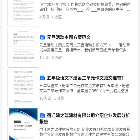
小学2025年学校工作总结例文敬爱的校领导、尊敬的同
是
事们：您们好。我身为____小学____届班级的班主任，伴
随着____年的落幕，我有幸向您汇报本年度的教育教学成
4
阅读
0
收藏
全
果及工作总结。一、班级管理篇在过去的
乡
元旦活动主题方案范文
政
元旦活动主题方案范文元旦活动主题方案11一、活动背
景为迎接元旦，喜接新年，我们勇等高峰.新年新气象，
化、规范化、程序化的轨道。
治、
万事更新，我们登高望远，展望来年。新的一年，新的
1
阅读
0
收藏
起点，新的高度，我们将轻装上阵，为了更高的目标，
经
更高
济、
五年级语文下册第二单元作文范文谁有？
文
五年级语文下册第二单元作文范文谁有？五年级下册语
文第二单元作文习作：童年趣事350字每当我看见这张照
的x镇！
化
片时，我都会想起那场雄伟壮观的烟火晚会，这晚会深
18
阅读
0
收藏
深地印在我的脑海中……那天是我最快乐的一天，吃完
中
倡议人：__
宿迁建之瑞建材有限公司介绍企业发展分析
心，
报告
是
宿迁建之瑞建材有限公司 企业发展分析结果企业发展指
20__年__月__日
数得分企业发展指数得分宿迁建之瑞建材有限公司综合
得分说明：企业发展指数根据企业规模、企业创新、企