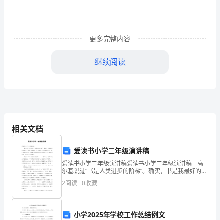
企
事
更多完整内容
业
继续阅读
单
位、
广
形象。
大
相关文档
干
部
爱读书小学二年级演讲稿
爱读书小学二年级演讲稿爱读书小学二年级演讲稿 高
群
尔基说过“书是人类进步的阶梯”。确实，书是我最好的朋
友，它伴随着我成长，让我明白一些道理和知识。书，
众：
2
阅读
0
收藏
让我受益匪浅！下面是小编带给大家的爱读书小学二年
__
环境。
小学2025年学校工作总结例文
镇