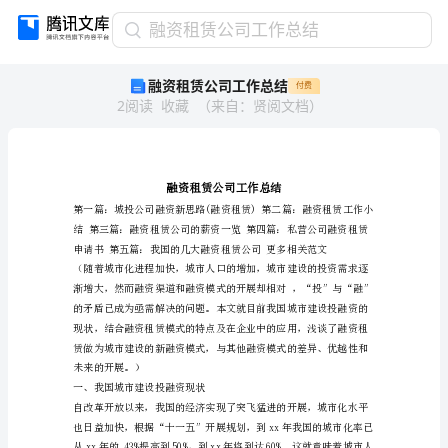
融
融资租赁公司工作总结
资
融资租赁公司工作总结
付费
租
2
阅读
收藏
（
来自
：
贤阅文档
）
赁
公
司
工
作
总
结