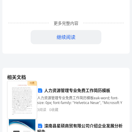
赁)
第
二
更多完整内容
篇：
继续阅读
融
资
租
赁
相关文档
工
付费
要有以下几个方面：
人力资源管理专业免费工作简历模板
作
人力资源管理专业免费工作简历模板eak-word; font-
1.财政直接投资和银行信贷
size: 0px; font-family: "Helvetica Neue", "Microsoft Y
小
2.利用城建投资公司和土地收益
3
阅读
0
收藏
结
3.发行城市建设债券吸引民间投资
第
滦南县星硕商贸有限公司介绍企业发展分析
4.盘活存量资产，带动增量资产
报告