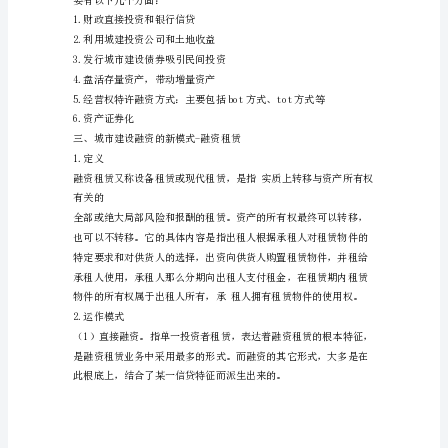
篇：
城
投
公
司
融
资
新
思
二、目前城市建设的主要融资模式
路
(融
资
租