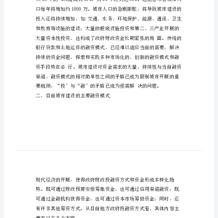
融
资
租
赁
公
司
未来的开展。）
工
一、我国城市建设投融资现状
作
总
结
第
一