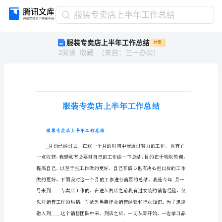
服
服装专卖店上半年工作总结
装
服装专卖店上半年工作总结
付费
专
2
阅读
收藏
（
来自
：
三一办公
）
卖
店
上
半
年
工
作