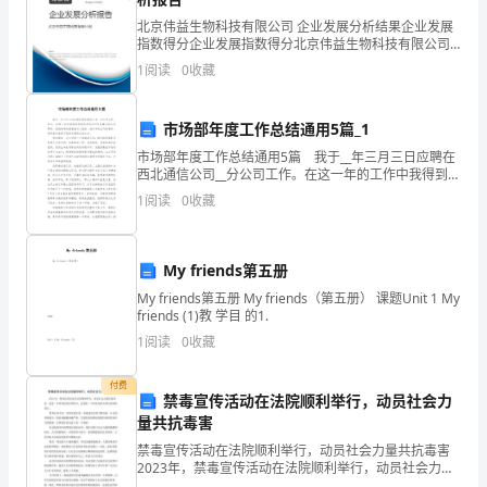
北京伟益生物科技有限公司 企业发展分析结果企业发展
月
指数得分企业发展指数得分北京伟益生物科技有限公司
综合得分说明：企业发展指数根据企业规模、企业创
的
1
阅读
0
收藏
新、企业风险、企业活力四个维度对企业发展情况进行
评价。
时
市场部年度工作总结通用5篇_1
项规章制度。
间
市场部年度工作总结通用5篇 我于__年三月三日应聘在
西北通信公司__分公司工作。在这一年的工作中我得到领
中
导的亲切关怀和同事们的无私帮助，使我深深的热爱着
1
阅读
0
收藏
这个团结、战斗和有生气的集体，更珍惜和热衷于我
我
通
My friends第五册
过
My friends第五册 My friends（第五册） 课题Unit 1 My
friends (1)教 学目 的1.
次。
努
1
阅读
0
收藏
力
付费
禁毒宣传活动在法院顺利举行，动员社会力
的
量共抗毒害
工
禁毒宣传活动在法院顺利举行，动员社会力量共抗毒害
2023年，禁毒宣传活动在法院顺利举行，动员社会力量
共抗毒害。这是一个时代的责任和担当，也是每一个有