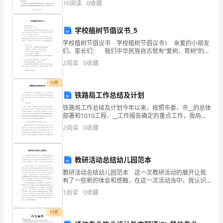
作，
10
阅读
0
收藏
良知的人所应承担的责任。禁毒从来不是一项容易的任
务，
也
学校植树节倡议书_5
有
学校植树节倡议书 学校植树节倡议书1 亲爱的小朋友
们、家长们： 我们中华民族自古就有“爱树、育树”的传
了
统。有了树，才会有和谐美丽的大自然;有了树，才有清
2
阅读
0
收藏
爽、新鲜的空气;有了树，才会有高楼、房
一
付费
点
铁路局工作总结及计划
收
铁路局工作总结及计划今年以来，按照市委、市__的总体
部署和1010工程、__工作报告确定的重点工作，我局锁
获，
定目标，精心__，科学安排，攻坚克难，积极抓好谋划铁
2
阅读
0
收藏
路发展、推进工程建设、强化安全运营工作，各
我
感
教研活动总结幼儿园范本
教研活动总结幼儿园范本 这一次教研活动的展开让我
觉
有了一些新的体会和感触，在这一次活动当中，我认识
到了几个部分是非常重要的。在此我会将这一次活动的
有
1
阅读
0
收藏
一些想法和心得进行整理，将这次活动中的一些收获进
行一个
必
付费