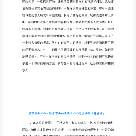
总
服装专卖店上半年工作总结
结
服
装
专
卖
店
上
半
年
工
作