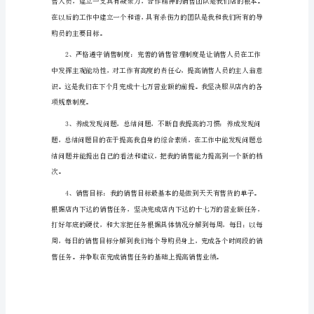
总
结
服
装
专
卖
店
上
半
客人。
年
工
作