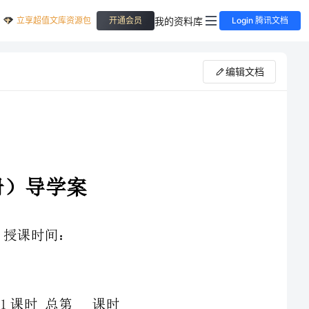
立享超值文库资源包
我的资料库
开通会员
Login 腾讯文档
编辑文档