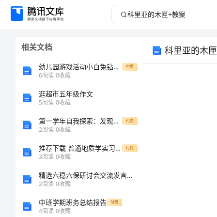
科
里
相关文档
科里亚的木匣
亚
幼儿园游戏活动小白兔钻山洞观察记录
付费
的
6
阅读
0
收藏
逛超市五年级作文
木
5
阅读
0
收藏
匣
第一学年自我探索：发现兴趣与确定未来方向
付费
2
阅读
0
收藏
+教
推荐下载 普通地质学实习报告
付费
3
阅读
0
收藏
案
精选六稳六保研讨会交流发言材料范文
三
2
阅读
0
收藏
年
中班学期班务总结报告
付费
4
阅读
0
收藏
1．会认3个生字，会写13个生字。能正确读写词语。