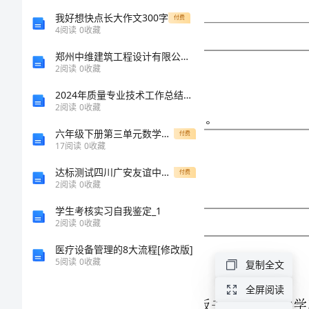
级
2．正确、流利地朗读课文。
我好想快点长大作文300字
付费
语
4
阅读
0
收藏
3．能读懂课文内容，了解科利亚是怎样埋木匣、挖木匣的。
文
郑州中维建筑工程设计有限公司介绍企业发展分析报告
2
阅读
0
收藏
（第
让学生了解课文的主要内容。
2024年质量专业技术工作总结范文
五
2
阅读
0
收藏
册）
六年级下册第三单元数学知识点总结
付费
揭示课题
导
17
阅读
0
收藏
1.同学们，通过预习你都了解了什么？生自由说。
学
达标测试四川广安友谊中学数学北师大版7年级上册专项测试
付费
2
阅读
0
收藏
案
学生考核实习自我鉴定_1
课
2
阅读
0
收藏
整体感知
题：
1.学生轻声自由读课文，要求读准字音，读通句子。
医疗设备管理的8大流程[修改版]
5
阅读
0
收藏
复制全文
26.
科
全屏阅读
3.朗读展示：指名分段朗读课文，引导学生评议：字音是否读准，句子是否读通。