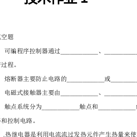
2________________________
．熔断器主要防止电路的或。
3________________________
．电磁式接触器主要由、和灭弧装置和其它部分组成。
4________________________
．触点系统分为触点和触点，分别用来直接接通和断开交流
5.____________
．热继电器是利用电流流过发热元件产生热量来使检测元件，进而推动机
构动作的一种保护电器，主要被用作电动机的长期保护。
．从早期开关量的输入、输出，模拟量的输入、输出，已经发展到能够完成复杂控
制功能、通信联网功能的各种控制单元。（）
．是专门用来完成逻辑运算的控制器。（）
．具有监控和自诊断能力，若发生故障或异常，可及时判断故障原因，并排除故障。
．由于的可靠性和抗干扰能力较差，所以不能在恶劣的工业环境中应用。（）