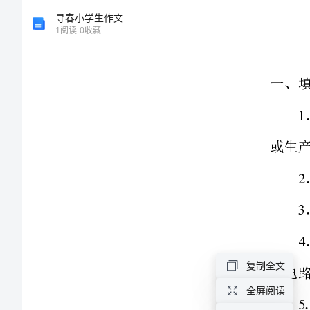
或生产过程。
器
寻春小学生作文
1
阅读
0
收藏
作
业
主电路和控制电路。
机
电
控
二、判断题
制
1PLC
与
可
2PLC
编
3PLC
复制全文
程
（）
全屏阅读
4PLC