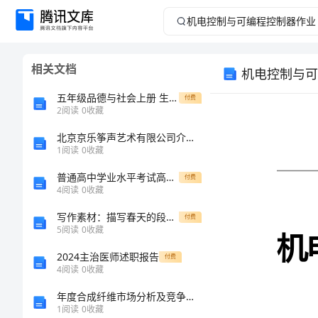
机
电
相关文档
机电控制与可
控
五年级品德与社会上册 生活在世界各地的华人教案 人教新课标版
付费
制
2
阅读
0
收藏
北京京乐筝声艺术有限公司介绍企业发展分析报告
姓名：
与
1
阅读
0
收藏
学号：
可
普通高中学业水平考试高考数学模拟卷6
付费
4
阅读
0
收藏
得分：
编
写作素材：描写春天的段落_1
付费
教师签名：
5
阅读
0
收藏
程
2024主治医师述职报告
付费
控
4
阅读
0
收藏
一、填空题
年度合成纤维市场分析及竞争策略分析报告
制
1
阅读
0
收藏