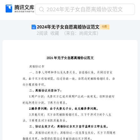
2024
2024年无子女自愿离婚协议范文
年
2024年无子女自愿离婚协议范文
付费
无
2
阅读
收藏
（
来自
：
尚阅文库
）
子
女
自
愿
离
婚
离婚协议书
协