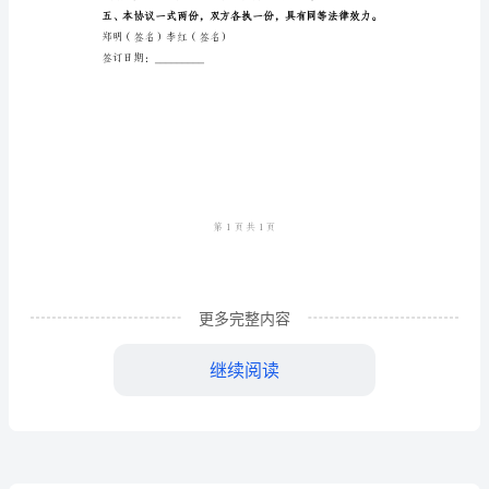
议
行办理离婚手续。
范
二、离婚协议内容如下：
文
2024
的比例进行分割，不再另行要求。
年
无
子
活，不再要求对方承担其他责任。
更多完整内容
女
自
继续阅读
愿
离
婚