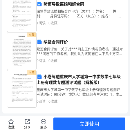
人
赌博导致离婚和解合同
郑
赌博导致离婚和解合同甲方（男方）：姓名：____ 性
别：____ 身份证号码：____乙方（女方）：姓名：____ 性
明
别：____ 身份证号码：____鉴于甲乙双方因感情不和，且
1
阅读
0
收藏
甲方存在赌博行为导致夫
和
付费
李
续签合同评价
红
续签合同评价 关于对***同志工作情况的考核 通过对
***同志的工作考核，我们认为该同志在以下几个方面表
现良好：一是思想政治素质较好，有良好的职业道德。
是
9
阅读
0
收藏
坚决拥护中国共产党的领导，能自觉与党中央
夫
付费
小卷练透重庆市大学城第一中学数学七年级
妻
上册有理数专题测评试题（解析版）
关
重庆市大学城第一中学数学七年级上册有理数专题测评
考试时间：90分钟；命题人：教研组考生注意：1、本卷
分第I卷（选择题）和第Ⅱ卷（非选择题）两部分，满分
系，
0
阅读
0
收藏
100分，考试时间90分钟2、答卷前，考生务必用
自
结
立即使用
收藏
分享
更多