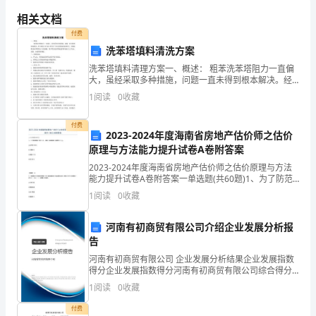
郑明（签名）李红（签名）
协
相关文档
签订日期：_________
付费
议
洗苯塔填料清洗方案
范
洗苯塔填料清理方案一、概述： 粗苯洗苯塔阻力一直偏
大，虽经采取多种措施，问题一直未得到根本解决。经
文
分析阻力目前主要存在于洗苯塔最底部填料层，为彻底
1
阅读
0
收藏
解决洗苯塔阻力大的问题，
离
付费
2023-2024年度海南省房地产估价师之估价
婚
原理与方法能力提升试卷A卷附答案
协
2023-2024年度海南省房地产估价师之估价原理与方法
能力提升试卷A卷附答案一单选题(共60题)1、为了防范
议
房地产信贷风险，要求评估的房地产抵押价值为( )。A.公
1
阅读
0
收藏
开市场价值B.谨慎价值C.快
书
河南有初商贸有限公司介绍企业发展分析报
一、
告
河南有初商贸有限公司 企业发展分析结果企业发展指数
当
得分企业发展指数得分河南有初商贸有限公司综合得分
说明：企业发展指数根据企业规模、企业创新、企业风
事
1
阅读
0
收藏
险、企业活力四个维度对企业发展情况进行评价。该企
业的
付费