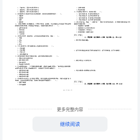
市
（
区）
试
姓名
考
准
证号
《教
………
2024
密
……….………
育
卷
卷
B
…
封
………………
注意事项
知
：
…
线
………………
1、考试时间：120分钟，本卷满分为150分。
识
…
内
……..………
………
与
不
………………
…….
能
单选题
本大题共
小题
每小题
分
共
准
………………
一、
（
21
，
2
，
42
答
…….
力》
1、确立我国教育目的的理论基础是（）。
更多完整内容
题
……………
A.素质教育理论
B.马克思关于人的全面发展理论
考
继续阅读
C.创新教育理论
D.生活教育理论
前