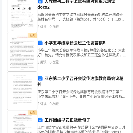
力》
人教版初二数学上试卷轴对称单元测试
15、对于知识水平、情意状态、运动技能等的数量
docx2
考
A.测量
马鸣风萧萧初中数学试卷马鸣风萧萧轴对称单元测试班
B.测验
级姓名学号一、选择题（每题5分，共40分）：1.以以下
前
C.考试
图形中，是轴对称图形的是（）A．B．C．D．2.在平面
2
阅读
0
收藏
直角坐标系中，点A1,2关于x轴对称的点B的
D.评价
冲
化
化
16、文
(精神文
付费
刺
A、教育制度
小学五年级家长会班主任发言稿B
B、教育规模
小学五年级家长会班主任发言稿B尊敬的各位家长：大家
试
C、教育方法
好！首先，请允许我代表学校和五三班全体任课教师，
对各位家长能在百忙之中抽出时间来参与这次家长会表
D、学校课程内容
3
阅读
0
收藏
卷
示忠心的感谢！(一)、召开家长会的目的各位家长，随着
时
B
A.思想政治其它学科教学
亚东第二小学召开会议传达旗教育局会议精
B.课外和校外活动
卷
神
C.班主任工作
D.共青团少先队活动
亚东第二小学召开会议传达旗教育局会议精神亚东第二
注
小学朱凤霞3月10日下午，亚东二小领导组织全体教师学
习了旗教育局会议精神，会议由宫兴海校长主持。首先
意
2
阅读
0
收藏
A.自我促成的纪律
付费
事
B.任务促成的纪律
工作团结早安正能量句子
C.规则促成的纪律
项：
工作团结早安正能量句子 梦想是什么?梦想是夸父逐日时
D.集体促成的纪律
不停的脚步;是精卫填海时不懈的追求;是飞蛾扑火时那至