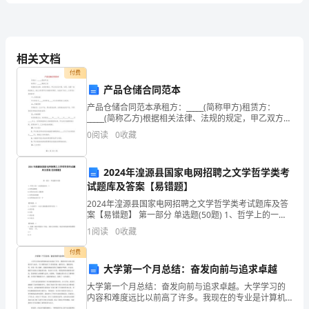
A.班主任工作
冲
B.学科教学
C.品德教育
刺
管
D.教学
理
相关文档
付费
有四种。其中，正确的是（）。
试
产品仓储合同范本
A、学会调适和寻求发展
产品仓储合同范本承租方：_____(简称甲方)租赁方：
B、学会调节和学会适应
卷
_____(简称乙方)根据相关法律、法规的规定，甲乙双方在
C、学会调适和寻求健康
平等、自愿、协商一致的基础上，就乙方租赁甲方冷藏
0
阅读
0
收藏
库存事宜，达成如下协义，以资双方共同信守
D、适应学习和适应社会
B
4、在我国近现代学制改革中，明确规定将学堂改为学校，实行男女教育平等，
小学男女同校的学制是（）。
2024年湟源县国家电网招聘之文学哲学类考
卷
试题库及答案【易错题】
A.壬寅学制
B.癸卯学制
2024年湟源县国家电网招聘之文学哲学类考试题库及答
2024
C.壬子癸丑学制
案【易错题】 第一部分 单选题(50题) 1、哲学上的一元
论就是承认（）A.世界是物质B.世界在本质上是精神C.世
D.壬戌学制
1
阅读
0
收藏
年
界是发展的D.世界的本原只有
付费
中
A.皮亚杰
大学第一个月总结：奋发向前与追求卓越
B.维果斯基
学
大学第一个月总结：奋发向前与追求卓越。大学学习的
内容和难度远比以前高了许多。我现在的专业是计算机
科学与技术，学习课程包括了计算机基础、编程语言、