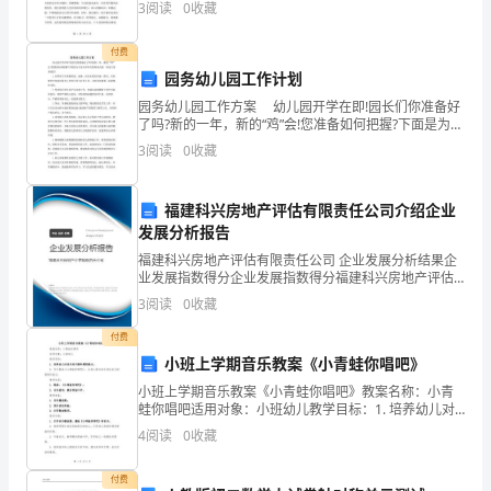
教
3
阅读
0
收藏
数据结构等。在第一周上课时，我就深刻地意识到了挑
师
战的严峻
付费
资
园务幼儿园工作计划
园务幼儿园工作方案 幼儿园开学在即!园长们你准备好
格
了吗?新的一年，新的“鸡”会!您准备如何把握?下面是为大
家分享有关园务幼儿园，欢送大家来阅读! 1.对照省卫
证
3
阅读
0
收藏
生保健要求，逐条，结合本园实际逐一
考
B、儿童中心、经验中心和活动中心
福建科兴房地产评估有限责任公司介绍企业
管
C、
理中心、活动中心和教学中心
试
发展分析报告
管
D、
理中心、服务中心和教学中心
福建科兴房地产评估有限责任公司 企业发展分析结果企
《教
业发展指数得分企业发展指数得分福建科兴房地产评估
A.理智感
有限责任公司综合得分说明：企业发展指数根据企业规
育
B.道德感
3
阅读
0
收藏
模、企业创新、企业风险、企业活力四个维度对企业发
C.美感
展情
知
付费
D.尊敬感
小班上学期音乐教案《小青蛙你唱吧》
他
14、小霞能根据
识
小班上学期音乐教案《小青蛙你唱吧》教案名称：小青
蛙你唱吧适用对象：小班幼儿教学目标：1. 培养幼儿对
与
A.自我中心阶段
音乐的兴趣和感悟能力；2. 学习歌曲《小青蛙你唱
4
阅读
0
收藏
B.权威阶段
吧》，让幼儿通过音乐表达自己的情感和能力。教学内
能
容：
C.可逆阶段
付费
D.公正阶段