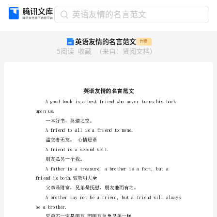
英
英语友情的名言范文
语
英语友情的名言范文
付费
友
5
阅读
收藏
（
来自
：
贤阅文档
）
情
的
名
言
范
文
uponus.
英