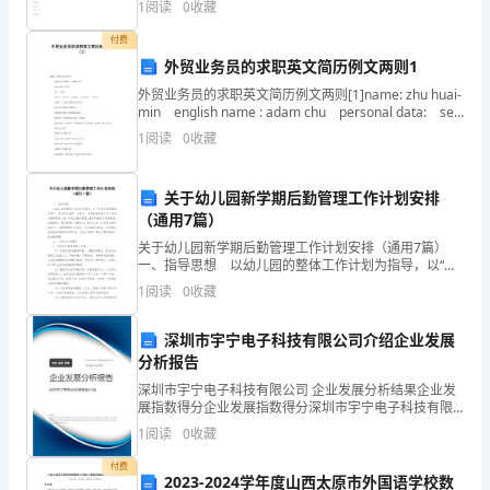
1
阅读
0
收藏
友。
A.边际收益=边际成本B.边际收益>边际成本C.边
心
付费
情
外贸业务员的求职英文简历例文两则1
短
外贸业务员的求职英文简历例文两则[1]name: zhu huai-
min english name : adam chu personal data: sex:
语
male native pl
1
阅读
0
收藏
Afriendisasecondself.
朋
友
关于幼儿园新学期后勤管理工作计划安排
是
（通用7篇）
另
关于幼儿园新学期后勤管理工作计划安排（通用7篇）
一、指导思想 以幼儿园的整体工作计划为指导，以“让
一
幼儿拥有健康的身心，享受快乐童年”为宗旨，切实落实
1
阅读
0
收藏
个
园务工作计划有关精神要求，进一步树立服务思想
我。
深圳市宇宁电子科技有限公司介绍企业发展
Afatherisatreasure,abrotherisafort,buta
分析报告
friendisboth.
深圳市宇宁电子科技有限公司 企业发展分析结果企业发
郭
展指数得分企业发展指数得分深圳市宇宁电子科技有限
敬
公司综合得分说明：企业发展指数根据企业规模、企业
1
阅读
0
收藏
创新、企业风险、企业活力四个维度对企业发展情况进
明
行评
付费
大
2023-2024学年度山西太原市外国语学校数