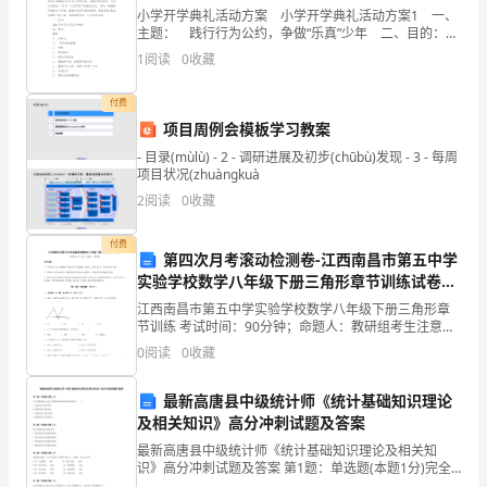
名
小学开学典礼活动方案 小学开学典礼活动方案1 一、
主题： 践行行为公约，争做“乐真”少年 二、目的：
言
巩固行为公约活动建设的成果，重围行为公约内容，激
1
阅读
0
收藏
范
励学生继续履行好行为公约的内容，
富在深山有远亲，穷在闹
文
付费
Agoodbookisabestfriendwhoneverturnshisback
项目周例会模板学习教案
uponus.
closetotheheart!
- 目录(mùlù) - 2 - 调研进展及初步(chūbù)发现 - 3 - 每周
一
项目状况(zhuàngkuà
本
2
阅读
0
收藏
好
的心。
书，
付费
第四次月考滚动检测卷-江西南昌市第五中学
莫
实验学校数学八年级下册三角形章节训练试卷
逆
（含答案详解）
江西南昌市第五中学实验学校数学八年级下册三角形章
之
节训练 考试时间：90分钟；命题人：教研组考生注意：
交。
1、本卷分第I卷（选择题）和第Ⅱ卷（非选择题）两部
0
阅读
0
收藏
分，满分100分，考试时间90分钟2、答卷前，考生
Afriendtoallisafriendtonone.
友谊是爱加上谅解
滥
最新高唐县中级统计师《统计基础知识理论
交
及相关知识》高分冲刺试题及答案
者
最新高唐县中级统计师《统计基础知识理论及相关知
识》高分冲刺试题及答案 第1题：单选题(本题1分)完全
来而不往非礼也。
无
垄断市场上企业产量和价格决策的基本原则是（ ）。