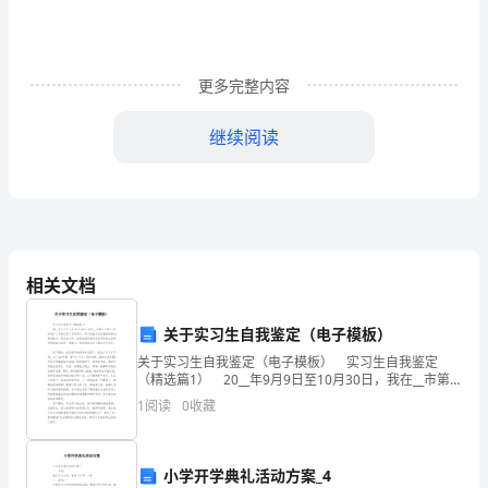
好
书，
莫
更多完整内容
逆
继续阅读
之
交。
君子之交淡如水。
A
相关文档
arehardlypossible
friend
t
关于实习生自我鉴定（电子模板）
关于实习生自我鉴定（电子模板） 实习生自我鉴定
英
（精选篇1） 20__年9月9日至10月30日，我在__市第
语
六中学七（2）班进行了为期近两个月的实习。实习的基
silver.
1
阅读
0
收藏
本内容包括两部分：课堂教学、班主任工作
友
情
的
小学开学典礼活动方案_4