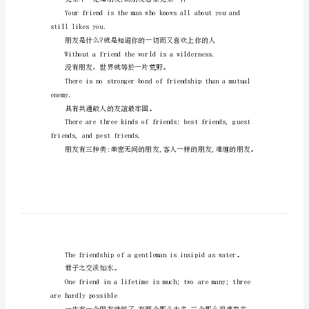
一本好书，莫逆之交。
语
友
滥交者无友。心情短语
情
的
Afriendisasecondself.
名
朋友是另一个我。
言
范
friendisboth.郭敬明大全
文
A
beabrother.
good
book
is
stilllikesyou.