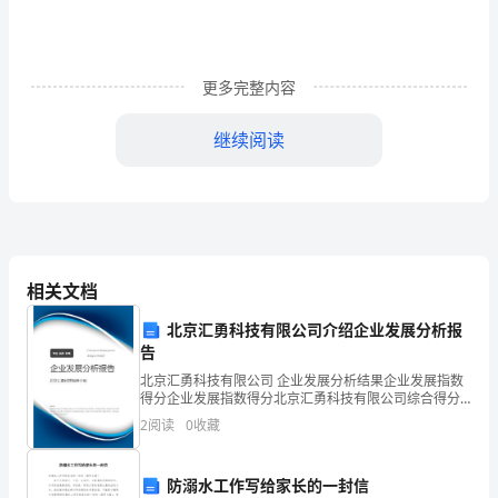
省
市
更多完整内容
平
继续阅读
顶
山
思考：你从罗
探究罗布泊
市
布泊的消逝中发
现了哪些更深层
、展示
区/
的问题？我们应该
相关文档
县
吸取什么教训？
北京汇勇科技有限公司介绍企业发展分析报
叶
告
1、品读下列
品读罗布泊
县
北京汇勇科技有限公司 企业发展分析结果企业发展指数
句子，体会蕴含的
得分企业发展指数得分北京汇勇科技有限公司综合得分
情感。
单
说明：企业发展指数根据企业规模、企业创新、企业风
2
阅读
0
收藏
罗布
险、企业活力四个维度对企业发展情况进行评价。该企
品、说说
位
业的
泊，“泊”字左边
是三点水啊！
防溺水工作写给家长的一封信