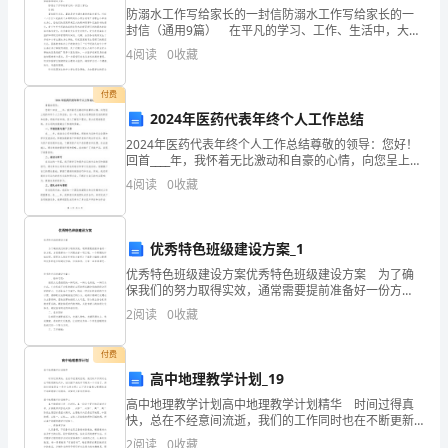
全
2）这出
防溺水工作写给家长的一封信防溺水工作写给家长的一
悲剧的制造者是
称
封信（通用9篇） 在平凡的学习、工作、生活中，大家
正、明确
人！
都有写信的经历，对书信很是熟悉吧，书信是一种用文
4
阅读
0
收藏
字来表情达意的应用文体。相信很多朋友都对写信感到
河
这出悲剧的
非
制造者又是人！
付费
南
2、文章的字
2024年医药代表年终个人工作总结
里行间充满了强
省
2024年医药代表年终个人工作总结尊敬的领导：您好！
烈的忧患意识，有
回首____年，我怀着无比激动和自豪的心情，向您呈上我
的是直抒胸臆，有
平
的年终个人工作总结。这一年，我充分发挥医药代表的
4
阅读
0
收藏
的是引用数据，
职责和优势，积极开拓市场，深入了解客户需求，努
顶
1、跳读课文
20至28段，找出
山
优秀特色班级建设方案_1
一到两个这样的
句子，体会一下它
市
优秀特色班级建设方案优秀特色班级建设方案 为了确
保我们的努力取得实效，通常需要提前准备好一份方
们各自的作用。
案，方案是解决一个问题或者一项工程，一个课题的详
叶
2
阅读
0
收藏
细过程。那要怎么制定科学的方案呢？下面是小编精心
整理
县
假如你是一
写作
诉说罗布泊
付费
位百岁老人，见证
写写、读读
高中地理教学计划_19
仙
了罗布泊百年的
高中地理教学计划高中地理教学计划精华 时间过得真
沧桑，你将向人们
听、评评
台
快，总在不经意间流逝，我们的工作同时也在不断更新
诉说什么？
迭代中，该为接下来的学习制定一个计划了。好的计划
2
阅读
0
收藏