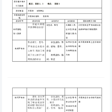
教师姓名
王二艳
消
学科（版本）
语文人教版
逝
学时
1学时
的
仙
学习者分析
湖》
以通过小组互助合作的形式顺利完成。
教
1、积累生字词
学
的教训。
教学目标
设
计
教学重点难点
表
重点：目标2、3难点：目标3
以及措施
课