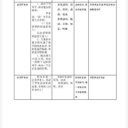
教学准备
多媒体实物展台
名
多媒体教学环
多媒体计算机投影机
罗
境
教学环节
教学内容
活动设计
布
你能从课题
学生读、思考
泊
中获得哪些信息？
创设情境，
消
导入新课
逝
的
默读课文，思考：
仙
罗布泊过去是什
走进罗布泊
湖
么样子，现在又变
作答
成了什么样子？试
省
用简洁的语言
问、矫正
份
河
南