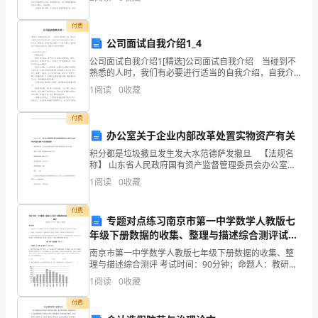
镇
都具备一些什么特点呢？以下是小编精心整理的高中地
理
中
付费
公司面试自我介绍1_4
学
公司面试自我介绍1[精选]公司面试自我介绍 当碰到不
熟悉的人时，我们有必要进行适当的自我介绍，自我介
教
绍可以拉近我们与陌生人的关系。那要怎么写好自我介
1
阅读
0
收藏
绍呢？以下是小编为大家收集的公司面试自我介绍，希
师
望
付费
姓
办公室关于企业内部改革处置实物资产有关
名
积分都是垃圾撒旦发生发大水范德萨发撒旦 【法规名
称】 山东省人民政府国有资产监督管理委员会办公室关
王
于企业内部改革处置实物资产有关问题的通知 【颁布
1
阅读
0
收藏
部门】 山东省人民政府国有资产监督管理委员会办公室
二
付费
专题对点练习南京市第一中学数学人教版七
艳
年级下册数据的收集、整理与描述综合测评试卷
（附答案详解）
学
南京市第一中学数学人教版七年级下册数据的收集、整
理与描述综合测评 考试时间：90分钟；命题人：教研组
科
考生注意：1、本卷分第I卷（选择题）和第Ⅱ卷（非选择
1
阅读
0
收藏
题）两部分，满分100分，考试时间90分钟2、答
语
付费