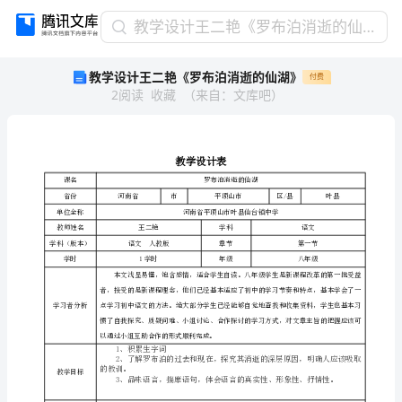
教
教学设计王二艳《罗布泊消逝的仙湖》
学
教学设计王二艳《罗布泊消逝的仙湖》
付费
设
2
阅读
收藏
（
来自
：
文库吧
）
计
王
二
艳
教
《罗
课名
布
省份
河南省
市
泊
单位全称