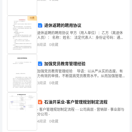
标。
在
历
付费
退休返聘的聘用协议
史
退休返聘的聘用协议 甲方（用人单位）：乙方（离退休
人员）： 名称：姓名： 法定代表人：身份证号码：通讯
的
地址：户籍地址：联系电话：联系电话： 根据《中华人
8
阅读
0
收藏
民共和国民法通则》、《中
长
河
加强党员教育管理经验
中，
加强党员教育管理经验 导语：以从严从实的态度、有
力有效的举措，不断提高党员教育水平。从而加强管理!
抓制度建设，促管理水平提升。 以建立健全制度建
明
3
阅读
0
收藏
设为出
治
维
石油开采业-客户管理规划制定流程
- 客户管理规划制定流程 - - 公司高层 - 营销部 - 事业部与
新
分公司 -
4
阅读
0
收藏
是