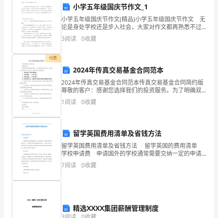
小学五年级国庆节作文_1
史
小学五年级国庆节作文(精品)小学五年级国庆节作文 无
论是身处学校还是步入社会，大家对作文都再熟悉不过
课
了吧，借助作文人们可以实现文化交流的目的。一篇什
3
阅读
0
收藏
革实施和整顿政策。
么样的作文才能称之为优秀作文呢？以下是小编为大
程
付费
的
2024年传真交易基金合同范本
时
2024年传真交易基金合同范本传真交易基金合同简约版
尊敬的客户：感谢您选择我们的投资服务。为了明确双
候
方权益和义务，我们特此向您提供以下基金合同。请仔
1
阅读
0
收藏
细阅读并签署确认。一、基金名称：传真交易基金。
都
二、基
种行政机构。
在
留学英国费用清单及省钱方法
留学英国费用清单及省钱方法 留学英国的费用清单
追
学校申请费 申请国外的学校通常需要交纳一定的申请
费，各个国家的学校申请费不同，同一个国家的不同学
求
7
阅读
0
收藏
校申请费用也有差异。一般来说，新西兰、英国的大学
的
商业等各项基础设施。
目
精选XXXX集团薪酬管理制度
3
阅读
0
收藏