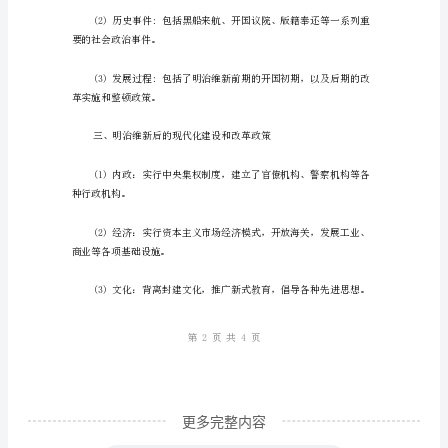
托
如
何
快
速
掌
握
相对落后。
明
治
维
新
更多完整内容
的