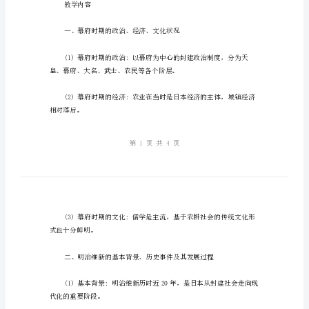
识
关
依托，来为大家详细介绍。
键
逐课教学目标
词
——
以
教
案
为
教学内容
依