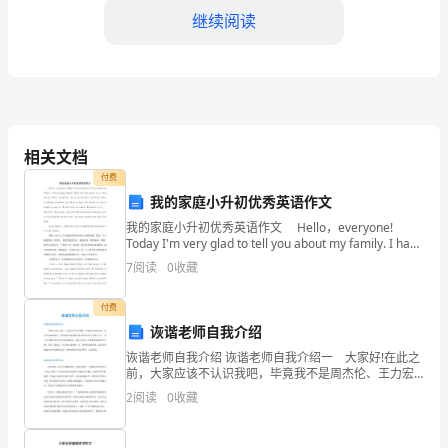
知
继续阅读
识？
这
是
式也十分鲜明。
相关文档
很
付费
多
我的家庭小升初优秀英语作文
学
我的家庭小升初优秀英语作文 Hello，everyone!
Today I'm very glad to tell you about my family. I have
a happy f
习
7
阅读
0
收藏
者
付费
代化的重要阶段。
在
诙谐老师自我介绍
诙谐老师自我介绍 诙谐老师自我介绍一 大家好!在此之
学
前，大家应该不认识我吧，毕竟我不是周杰伦、王力宏
这样的明星。身为你们的老师我还是比较有自知之明
2
阅读
0
收藏
习
滴。好了，说了半天都没说名字呢!我叫某某某，希望大
家
要的社会政治事件。
历