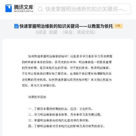
快
快速掌握明治维新的知识关键词——以教案为依托
速
快速掌握明治维新的知识关键词——以教案为依托
付费
掌
6
阅读
收藏
（
来自
：
贤阅文档
）
握
明
治
维
新
的
知