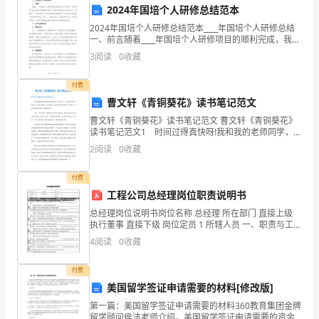
2024年国培个人研修总结范本
学
2024年国培个人研修总结范本____年国培个人研修总结
期
一、前言随着____年国培个人研修项目的顺利完成，我对
这一年的学习和成长感到非常满意和自豪。在国培项目
3
阅读
0
收藏
期
的全方位培训下，我取得了一定的成绩，对于自
末
付费
曹文轩《青铜葵花》读书笔记范文
经
曹文轩《青铜葵花》读书笔记范文 曹文轩《青铜葵花》
读书笔记范文1 时间过得真快呀!我和我的老师同学，又
典
读完了一本书这本书非常的感人，当我读到最后一章的
得到如下结论，你认为正确的是()
2
阅读
0
收藏
时候，我竟然情不自禁的落下了眼泪，这本书就是曹文
试
付费
题
工程公司总经理岗位职责说明书
含
总经理岗位说明书岗位名称 总经理 所在部门 直接上级
执行董事 直接下级 岗位定员 1 所辖人员 一、职责与工作
解
任务：负责创新港湾公司的全面经营管理工作，完成执
4
阅读
0
收藏
发生相互作用
行董事下达的年度经营目标；领导公司各部门
析
付费
A.①②
一、
美国留学签证申请需要的材料[修改版]
第一篇：美国留学签证申请需要的材料360教育集团金牌
单
B.③④
留学顾问侯洁老师介绍，美国留学签证申请需要的资金