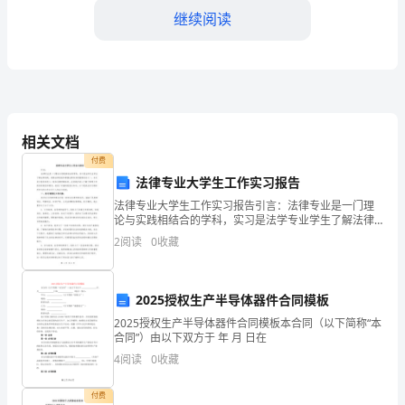
嘴
继续阅读
山
市
第
三
相关文档
付费
中
法律专业大学生工作实习报告
学
法律专业大学生工作实习报告引言：法律专业是一门理
论与实践相结合的学科，实习是法学专业学生了解法律
高
实践、提高法律技能和掌握法律实务的重要途径之一。
2
阅读
0
收藏
本次实习我有幸进入一家知名律师事务所，在实践中深
二
入了解了
物
2025授权生产半导体器件合同模板
2025授权生产半导体器件合同模板本合同（以下简称“本
理
合同”）由以下双方于 年 月 日在
第
4
阅读
0
收藏
一
付费