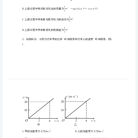
高
二
物
理
μ
数为。则（）
第
一
学
期
A.上滑过程中导体棒受到的最大安培力为
期
末