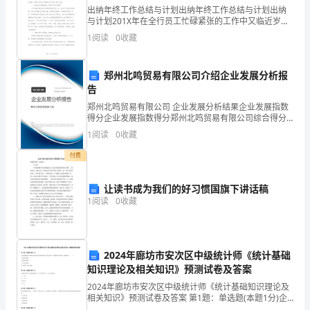
以
出纳年终工作总结与计划出纳年终工作总结与计划出纳
与计划201X年在全行员工忙碌紧张的工作中又临近岁
对
尾。年终是最繁忙的时候，同时也是我们心里最塌实的
真地做出改正：
1
阅读
0
收藏
时候。因为回首这一年的工作，我们会计出纳部的每一
出
名员工
现
郑州北鸣贸易有限公司介绍企业发展分析报
告
的
郑州北鸣贸易有限公司 企业发展分析结果企业发展指数
特别是要在假期里也
得分企业发展指数得分郑州北鸣贸易有限公司综合得分
过
说明：企业发展指数根据企业规模、企业创新、企业风
1
阅读
0
收藏
险、企业活力四个维度对企业发展情况进行评价。该企
错
业的
付费
进
让读书成为我们的好习惯国旗下讲话稿
学习期间的身体状态调整。
行
1
阅读
0
收藏
反
省，
2024年廊坊市安次区中级统计师《统计基础
请
知识理论及相关知识》预测试卷及答案
2024年廊坊市安次区中级统计师《统计基础知识理论及
注
相关知识》预测试卷及答案 第1题：单选题(本题1分)企
业将融资租入的固定资产视同自有的固定资产进行核