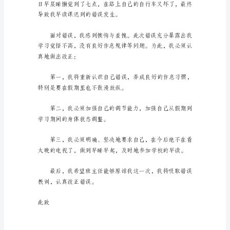
误
后，
为
了
防
止
了羞愧。
此
类
事
情
再
度
出