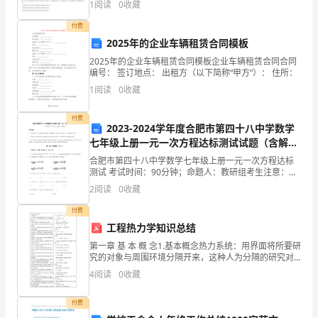
意
1
阅读
0
收藏
算，所遵循的会计核算一般原则是（ ）。A.客观
写
付费
教训，认真改正错误。
2025年的企业车辆租赁合同模板
检
2025年的企业车辆租赁合同模板企业车辆租赁合同合同
编号： 签订地点： 出租方（以下简称“甲方”）： 住所：
讨
此致
1
阅读
0
收藏
书
付费
要
2023-2024学年度合肥市第四十八中学数学
七年级上册一元一次方程达标测试试题（含解
注
析）
合肥市第四十八中学数学七年级上册一元一次方程达标
测试 考试时间：90分钟；命题人：教研组考生注意：
意
1、本卷分第I卷（选择题）和第Ⅱ卷（非选择题）两部
2
阅读
0
收藏
分，满分100分，考试时间90分钟2、答卷前，考生务
正
付费
确
工程热力学知识总结
第一章 基 本 概 念1.基本概念热力系统：用界面将所要研
的
究的对象与周围环境分隔开来，这种人为分隔的研究对
象，称为热力系统，简称系统。边界：分隔系统与外界
4
阅读
0
收藏
格
的分界面，称为边界。外界：边界以外与系统相互作
式。
付费