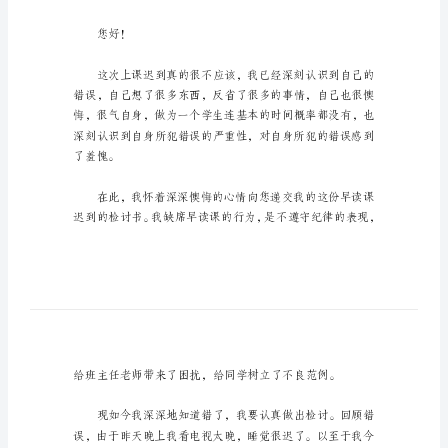
在
学
习、
工
欢迎大家分享。
作
或
生
活
迟到检讨书1
中
出
尊敬的老师：
现
了
失
您好！