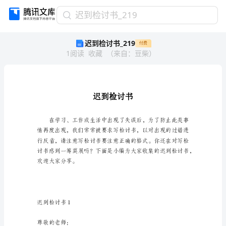
迟
迟到检讨书_219
到
迟到检讨书_219
付费
检
1
阅读
收藏
（
来自
：
豆柴
）
讨
书
_219
迟
到
检
讨
书