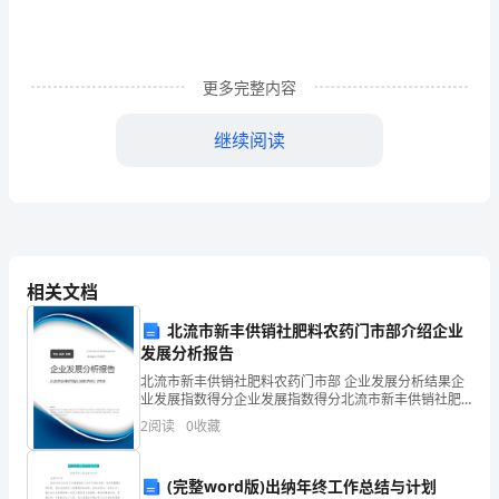
现，
我
更多完整内容
们
继续阅读
常
常
被
要
相关文档
求
北流市新丰供销社肥料农药门市部介绍企业
写
发展分析报告
检
北流市新丰供销社肥料农药门市部 企业发展分析结果企
导致我早读课迟到的错误发生。
业发展指数得分企业发展指数得分北流市新丰供销社肥
讨
料农药门市部综合得分说明：企业发展指数根据企业规
2
阅读
0
收藏
模、企业创新、企业风险、企业活力四个维度对企业发
展情
书，
(完整word版)出纳年终工作总结与计划