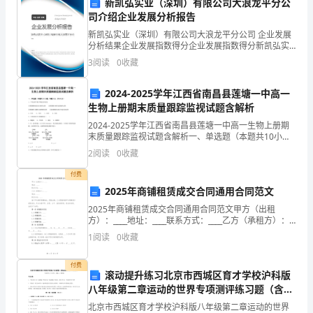
新凯弘实业（深圳）有限公司大浪龙平分公
体
司介绍企业发展分析报告
力
新凯弘实业（深圳）有限公司大浪龙平分公司 企业发展
分析结果企业发展指数得分企业发展指数得分新凯弘实
行，
业（深圳）有限公司大浪龙平分公司综合得分说明：企
3
阅读
0
收藏
业发展指数根据企业规模、企业创新、企业风险、企业
率
活力
2024-2025学年江西省南昌县莲塘一中高一
先
生物上册期末质量跟踪监视试题含解析
脑，不能人云亦云；
2024-2025学年江西省南昌县莲塘一中高一生物上册期
垂
末质量跟踪监视试题含解析一、单选题（本题共10小
题，每题3分，共30分）1、下列过程不属于吸能反应的
范，
2
阅读
0
收藏
是①葡萄糖彻底氧化分解的过程 ②葡萄糖
人，踏踏实实做事；
这
付费
2025年商铺租赁成交合同通用合同范文
方
2025年商铺租赁成交合同通用合同范文甲方（出租
方）：____地址：____联系方式：____乙方（承租方）：
面
____地址：____联系方式：____鉴于甲方拥有商铺物业，
1
阅读
0
收藏
愿意出租；乙方愿意承租甲方商
的
为经济社会发展贡献自己的力量。
付费
重
滚动提升练习北京市西城区育才学校沪科版
八年级第二章运动的世界专项测评练习题（含答
要
案解析）
北京市西城区育才学校沪科版八年级第二章运动的世界