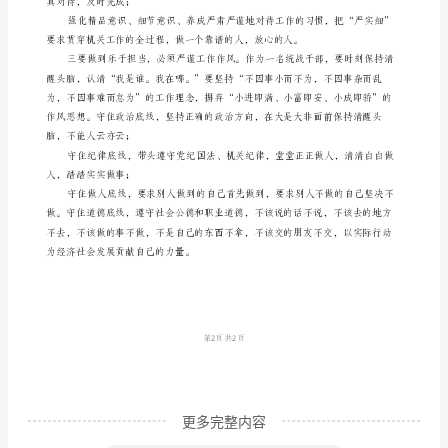
____
以
来，
____
断提升工作能力和水平。
在
不
同
场
合
反
复
强
调
更多完整内容