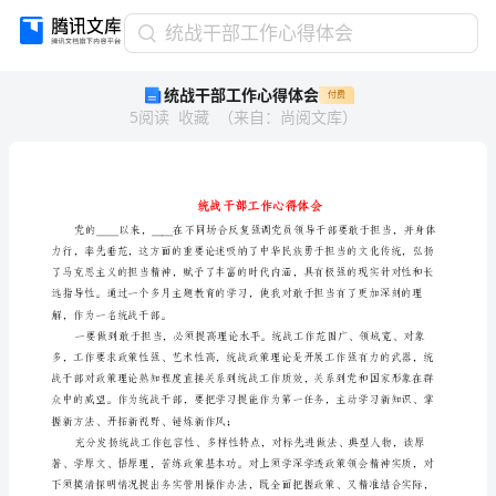
统
统战干部工作心得体会
战
统战干部工作心得体会
付费
干
5
阅读
收藏
（
来自
：
尚阅文库
）
部
工
作
心
得
体
会